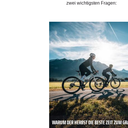
zwei wichtigsten Fragen:
ausgespült. Denn dadurch
rufen oder auch das feine
 ausgetrocknet sein. Denn
bei wunder Haut zu Entzündungen
e mithaben. Damit ist saubere
WARUM DER HERBST DIE BESTE ZEIT ZUM GRA