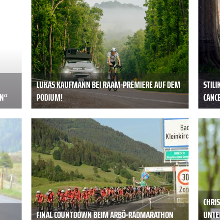
LUKAS KAUFMANN BEI RAAM-PREMIERE AUF DEM
STIL
EN“
PODIUM!
CANC
CHRI
FINAL COUNTDOWN BEIM ARBÖ-RADMARATHON
UNTE