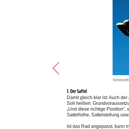
Schmerzfre
1. Der Sattel
Damit gleich klar ist: Auch de
t gleich einmal in die
Soll heißen: Grundvoraussetzu
 etwaige Chemikalien, die
„Und diese richtige Position“,
aschmittel – funktionelle
Sattelhöhe, Sattelstellung usw
Ist das Rad angepasst, kann m
iner mehrtägigen Radtour wird