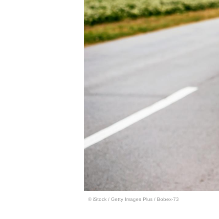
© iStock
/
Getty Images Plus / Bobex-73