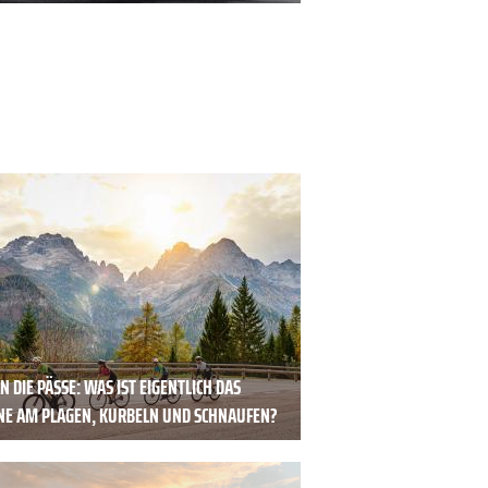
N DIE PÄSSE: WAS IST EIGENTLICH DAS
NE AM PLAGEN, ­KURBELN UND SCHNAUFEN?