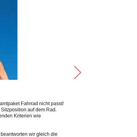
Schmerzfrei: 
Welche Breite soll der Sattel haben?
samtpaket Fahrrad nicht passt!
„Es ist ein Irrglaube, dass man a
 Sitzposition auf dem Rad.
Sättel der Profis. Entscheidend f
enden Kriterien wie
Auswölbungen des Beckenknochens
beim Kauf eines Sattels der Abs
beantworten wir gleich die