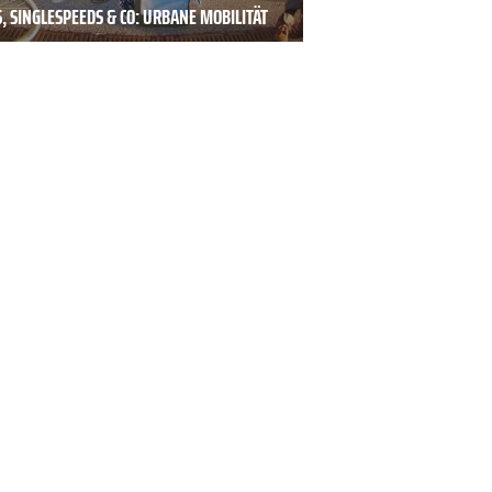
S, SINGLESPEEDS & CO: URBANE MOBILITÄT