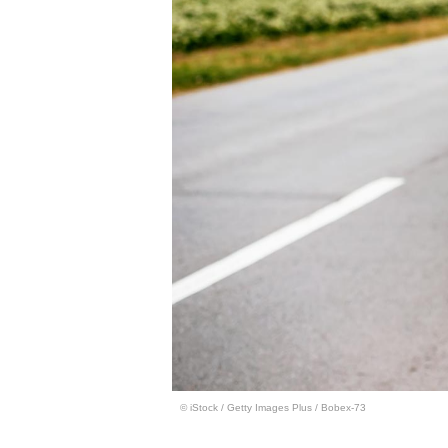
© iStock
/
Getty Images Plus / Bobex-73