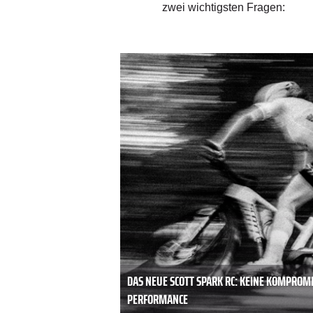
zwei wichtigsten Fragen:
ausgespült. Denn dadurch
rufen oder auch das feine
 ausgetrocknet sein. Denn
bei wunder Haut zu Entzündungen
e mithaben. Damit ist saubere
DAS NEUE SCOTT SPARK RC: KEINE KOMPROM
PERFORMANCE