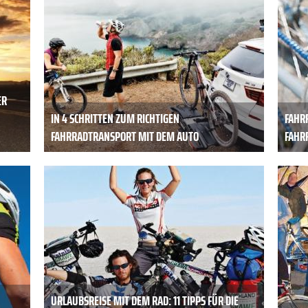
ER
IN 4 SCHRITTEN ZUM RICHTIGEN
FAHR
FAHRRADTRANSPORT MIT DEM AUTO
FAHR
N
URLAUBSREISE MIT DEM RAD: 11 TIPPS FÜR DIE