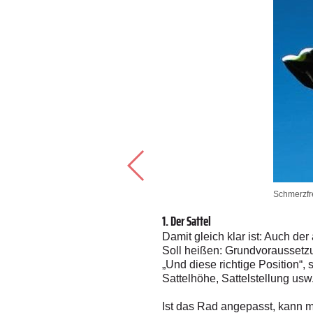
Schmerzfre
1. Der Sattel
Damit gleich klar ist: Auch de
t gleich einmal in die
Soll heißen: Grundvoraussetzu
 etwaige Chemikalien, die
„Und diese richtige Position“,
aschmittel – funktionelle
Sattelhöhe, Sattelstellung usw
Ist das Rad angepasst, kann m
iner mehrtägigen Radtour wird