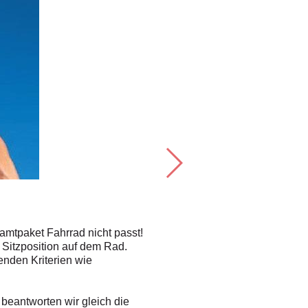
Schmerzfrei: 
Welche Breite soll der Sattel haben?
samtpaket Fahrrad nicht passt!
„Es ist ein Irrglaube, dass man a
 Sitzposition auf dem Rad.
Sättel der Profis. Entscheidend f
enden Kriterien wie
Auswölbungen des Beckenknochens
beim Kauf eines Sattels der Abs
beantworten wir gleich die