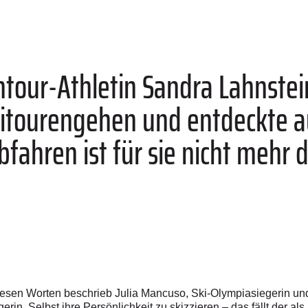
ontour-Athletin Sandra Lahnste
itourengehen und entdeckte a
fahren ist für sie nicht mehr 
diesen Worten beschrieb Julia Mancuso, Ski-Olympiasiegerin un
rin. Selbst ihre Persönlichkeit zu skizzieren – das fällt der als