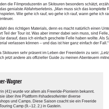
, den die Filmproduzentin an Skitouren besonders schätzt, erzä
das genialste Abfahrtserlebnis. „Man muss sich das komplette
ielen. Wie gehe ich rauf, wo gehe ich rauf, wann gehe ich rau
enteuer.
Wahl des richtigen Materials, denn es macht natürlich einen Unt
 Teil der Tour ist. Was aber immer dabei sein muss, sind Felle, 
klar darauf, dass ich einfach gescheite Felle haben wollte. Als 
rial verlassen können – und das ist hier ganz einfach der Fall.“
Skitouren sehr präsent im Leben der Freeriderin zu sein: „Letz
ich jetzt andere als offizieller Guide zu meinen Abenteuern mit
ner-Wagner
n (41) wurde vor allem als Freeride-­Pionierin bekannt.
t sie über ihre Plattform #shadesofwinter diverse
shops und Camps. Diese Saison coacht sie ein Freeride
Touring Camp (9.–12. 2.) in Gastein.