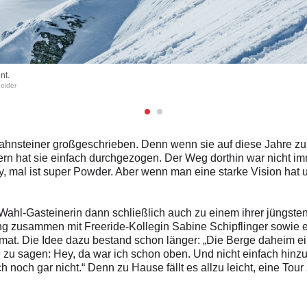
nt.
eider
hnsteiner großgeschrieben. Denn wenn sie auf diese Jahre zurü
rn hat sie einfach durchgezogen. Der Weg dorthin war nicht imme
, mal ist super Powder. Aber wenn man eine starke Vision hat un
r Wahl-Gasteinerin dann schließlich auch zu einem ihrer jüngsten
g zusammen mit Freeride-Kollegin Sabine Schipflinger sowie ei
mat. Die Idee dazu bestand schon länger: „Die Berge daheim e
mal zu sagen: Hey, da war ich schon oben. Und nicht einfach hi
h noch gar nicht.“ Denn zu Hause fällt es allzu leicht, eine Tou