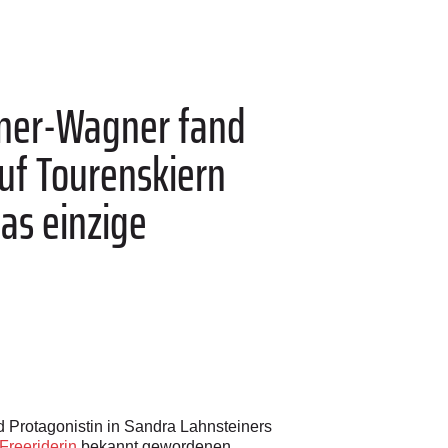
iner-Wagner fand
uf Tourenskiern
das einzige
d Protagonistin in Sandra Lahnsteiners
Freeriderin
bekannt gewordenen