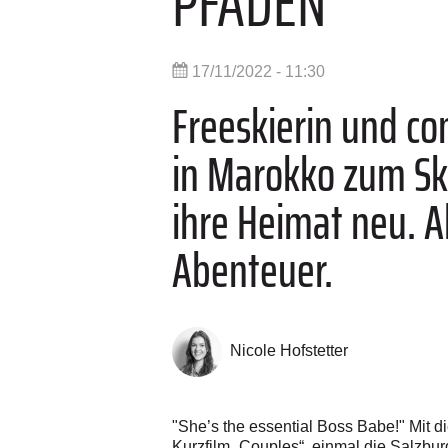
PFADEN
17/11/2022 - 11:30
Freeskierin und c
in Marokko zum Sk
ihre Heimat neu. Ab
Abenteuer.
Nicole Hofstetter
"She’s the essential Boss Babe!" Mit 
Kurzfilm „Couples“, einmal die Salzburge