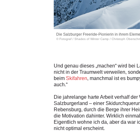
die Berge ihrer Heimat noch
Die Salzburger Freeride-Pionierin in ihrem Eleme
© Fotograf
/
Shades of Winter Camp / Christoph Oberschn
Und genau dieses „machen“ wird bei La
nicht in der Traumwelt verweilen, sonde
beim
Skifahren
, manchmal ist es bumpy
auch.“
Die jahrelange harte Arbeit verhalf de
Salzburgerland – einer Skidurchquerun
Rebensburg, durch die Berge ihrer Hei
die Motivation dahinter. Wirklich ein
Eigentlich wohne ich da, aber da war ic
nicht optimal erscheint.