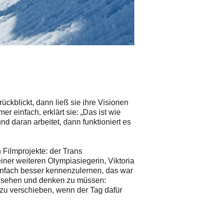
Ihre Filme führten Sandra Lah
besser kennenzulernen.
© Fotograf
/
Shades of Winter / Ma
ckblickt, dann ließ sie ihre Visionen
r einfach, erklärt sie: „Das ist wie
d daran arbeitet, dann funktioniert es
 Filmprojekte: der Trans
ner weiteren Olympiasiegerin, Viktoria
infach besser kennenzulernen, das war
nzusehen und denken zu müssen:
r zu verschieben, wenn der Tag dafür