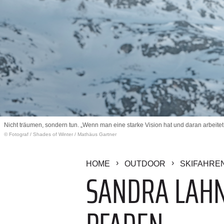
Nicht träumen, sondern tun. „Wenn man eine starke Vision hat und daran arbeitet,
© Fotograf
/
Shades of Winter / Mathäus Gartner
HOME
OUTDOOR
SKIFAHRE
SANDRA LAHN