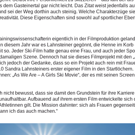
dem Gasteinertal gar nicht leicht. Das Zitat weist jedenfalls au
 und sei der Weg dorthin auch steinig. Welche Charakterzüge s
eativität. Diese Eigenschaften sind sowohl auf sportlicher Ebe
Trainingswissenschafterin eigentlich in der Filmproduktion gela
In diesem Jahr war es Lahnsteiner gegönnt, die Henne im Korb 
it so. Jeder Ski-Film hatte genau eine Frau, und auch jeder Spo
 damaligen Szene. Dennoch hat sie dieses Filmprojekt mit den „
sich jedoch der Gedanke, dass so ein Projekt auch rein mit Frau
0 Sandra Lahnsteiners erster eigener Film in den Startlöchern. D
nnen: „As We Are – A Girls Ski Movie“, der es mit seinen Scree
nicht bewusst, dass sie damit den Grundstein für ihre Karriere 
unaufhaltbar. Aufbauend auf ihrem ersten Film entwickelte sic
 Athletinnen gilt. Die Mission dahinter: sich als Frauen gegens
kann ich das auch machen.“