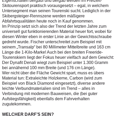
Eigenschaften bergauf und bergab werden im Freizeit-
Skitourensport praktisch vorausgesetzt – egal, in welchem
Untersegment man seinen Tourenski sucht. Lediglich in der
Skibergsteiger-Rennszene werden mäßigere
Abfahrtsqualitäten heute noch in Kauf genommen.
Im Prinzip setzt sich also der Trend der letzten Jahre zum
universell gut funktionierenden Material heuer fort, wobei für
diesen Winter eben in erster Linie an der Gewichtsschraube
gedreht wurde. Fischer unterschreitet zum Beispiel mit
seinem „Transalp“ bei 80 Millimeter Mittelbreite und 163 cm
Länge die 1-Kilo-Marke! Auch bei den breiten Freeride-
Tourenskiern liegt der Fokus heuer vielfach auf dem Gewicht:
Der Dynafit Denali wiegt zum Beispiel unter 1.300 Gramm
bei annähernd 100 mm Breite (und 176 cm Länge).
Wer nicht über die Fläche Gewicht spart, muss es übers
Material tun: Extraleichte Holzkerne, Carbon (wird zum
Beispiel von Black Diamond eingesetzt), diverse andere
leichte Verbundmaterialien sind im Trend – alles in
Verbindung mit modernen Bauweisen, die (bei guter
Aufstiegsfähigkeit) ebenfalls dem Fahrverhalten
zugutekommen.
WELCHER DARF’S SEIN?