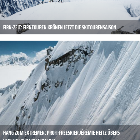
FIRN-ZEIT: FIRNTOUREN KRÖNEN JETZT DIE SKITOURENSAISON
HANG ZUM EXTREMEN: PROFI-FREESKIER JÉRÉMIE HEITZ ÜBERS