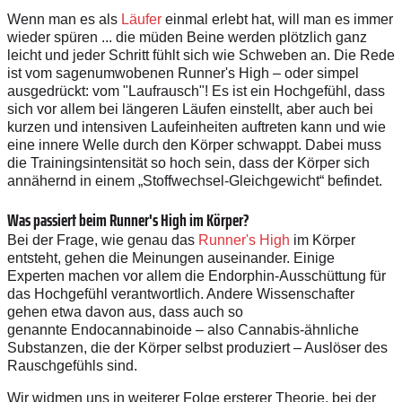
Wenn man es als
Läufer
einmal erlebt hat, will man es immer
wieder spüren ... die müden Beine werden plötzlich ganz
leicht und jeder Schritt fühlt sich wie Schweben an. Die Rede
ist vom sagenumwobenen Runner's High – oder simpel
ausgedrückt: vom "Laufrausch"! Es ist ein Hochgefühl, dass
sich vor allem bei längeren Läufen einstellt, aber auch bei
kurzen und intensiven Laufeinheiten auftreten kann und wie
eine innere Welle durch den Körper schwappt. Dabei muss
die Trainingsintensität so hoch sein, dass der Körper sich
annähernd in einem „Stoffwechsel-Gleichgewicht“ befindet.
Was passiert beim Runner's High im Körper?
Bei der Frage, wie genau das
Runner's High
im Körper
entsteht, gehen die Meinungen auseinander. Einige
Experten machen vor allem die Endorphin-Ausschüttung für
das Hochgefühl verantwortlich. Andere Wissenschafter
gehen etwa davon aus, dass auch so
genannte
Endocannabinoide – also Cannabis-ähnliche
Substanzen, die der Körper selbst produziert – Auslöser des
Rauschgefühls sind.
Wir widmen uns in weiterer Folge ersterer Theorie, bei der