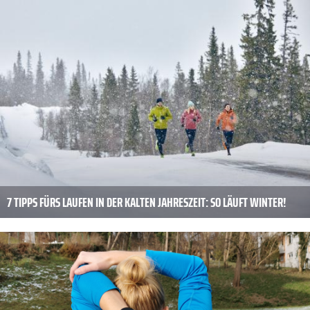
7 TIPPS FÜRS LAUFEN IN DER KALTEN JAHRESZEIT: SO LÄUFT WINTER!