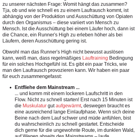
zu unserer nächsten Frage: Womit hängt das zusammen?
Tja, ob und wie schnell es zu einem Laufrausch kommt, ist
abhängig von der Produktion und Ausschüttung von Opiaten
durch den Organismus – diese variiert von Mensch zu
Mensch. Ist die Ausschüttung bei einem Läufer hoch, dann ist
die Chance, ein Runner's High zu erleben höher als bei
Läufern, deren Ausschüttung gering ist.
Obwohl man das Runner's High nicht bewusst auslösen
kann, weiß man, dass regelmäßiges
Lauftraining
Bedingung
für ein solches Hochgefühl ist. Es gibt ein paar Tricks, wie
man den Laufrausch provozieren kann. Wir haben ein paar
für euch zusammengefasst:
Entfliehe dem Mainstream ...
... und komm mit einem lockeren Laufschritt in den
Flow. Nicht zu schnell starten! Erst nach 15 Minuten ist
die
Muskulatur
gut
aufgewärmt
, deswegen braucht es
eine ausreichend lange Einlaufphase. Wenn sich deine
Beine nach dem Lauf schwer und müde anfühlen, bist
du wahrscheinlich zu schnell gestartet. Entscheide
dich gerne für die ungewohnte Route, im dunklen Wald,
auf Wegen abseits des Mainstreams – laufe