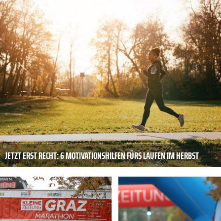
JETZT ERST RECHT: 6 MOTIVATIONSHILFEN FÜRS LAUFEN IM HERBST