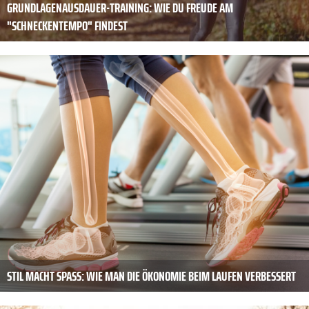
GRUNDLAGENAUSDAUER-TRAINING: WIE DU FREUDE AM
"SCHNECKENTEMPO" FINDEST
STIL MACHT SPASS: WIE MAN DIE ÖKONOMIE BEIM LAUFEN VERBESSERT