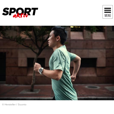
MENÜ
© Hersteller
/
Suunto