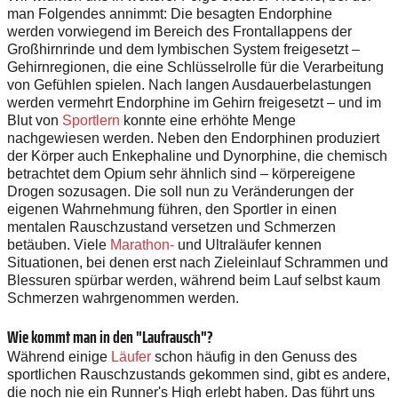
man Folgendes annimmt: Die besagten Endorphine
werden vorwiegend im Bereich des Frontallappens der
Großhirnrinde und dem lymbischen System freigesetzt –
Gehirnregionen, die eine Schlüsselrolle für die Verarbeitung
von Gefühlen spielen. Nach l
angen Ausdauerbelastungen
werden vermehrt Endorphine im Gehirn freigesetzt –
und im
Blut von
Sportlern
konnte eine erhöhte Menge
nachgewiesen werden. Neben den Endorphinen produziert
der Körper auch Enkephaline und Dynorphine, die chemisch
betrachtet dem Opium sehr ähnlich sind – körpereigene
Drogen sozusagen. Die soll nun zu Veränderungen der
eigenen Wahrnehmung führen, den Sportler in einen
mentalen Rauschzustand versetzen und Schmerzen
betäuben. Viele
Marathon-
und Ultraläufer kennen
Situationen, bei denen erst nach Zieleinlauf Schrammen und
Blessuren spürbar werden, während beim Lauf selbst kaum
Schmerzen wahrgenommen werden.
Wie kommt man in den "Laufrausch"?
Während einige
Läufer
schon häufig in den Genuss des
sportlichen Rauschzustands gekommen sind, gibt es andere,
die noch nie ein Runner's High erlebt haben. Das führt uns