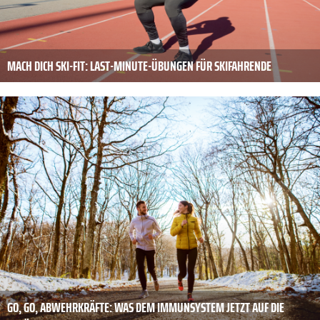
MACH DICH SKI-FIT: LAST-MINUTE-ÜBUNGEN FÜR SKIFAHRENDE
GO, GO, ABWEHRKRÄFTE: WAS DEM IMMUNSYSTEM JETZT AUF DIE