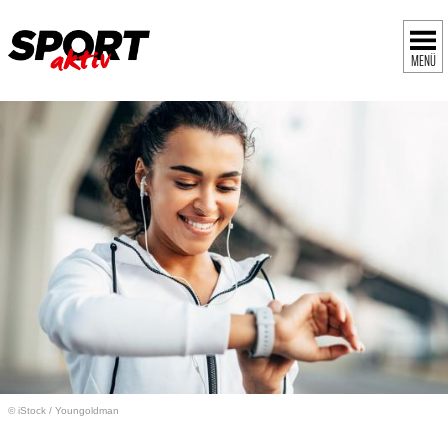
MENÜ
© iStock
/
Youngoldman