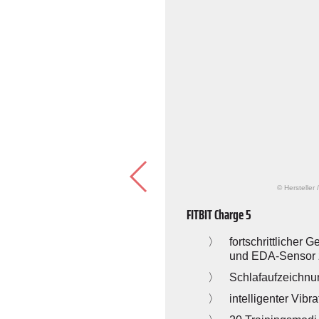
© Hersteller
FITBIT Charge 5
fortschrittlicher
und EDA-Sensor
Schlafaufzeichnu
it-Feedback zur Leistung
intelligenter Vibr