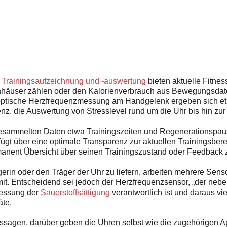
r
Trainingsaufzeichnung und -auswertung
bieten aktuelle Fitne
genhäuser zählen oder den Kalorienverbrauch aus Bewegungsda
optische Herzfrequenzmessung am Handgelenk ergeben sich etl
z, die Auswertung von Stresslevel rund um die Uhr bis hin zur
esammelten Daten etwa Trainingszeiten und Regenerationspause
ügt über eine optimale Transparenz zur aktuellen Trainingsbere
rmanent Übersicht über seinen Trainingszustand oder Feedback
erin oder den Träger der Uhr zu liefern, arbeiten mehrere Sen
t. Entscheidend sei jedoch der Herzfrequenzsensor, „der neb
 Messung der
Sauerstoffsättigung
verantwortlich ist und daraus vie
äte.
sagen, darüber geben die Uhren selbst wie die zugehörigen Ap