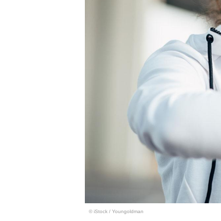
© iStock
/
Youngoldman