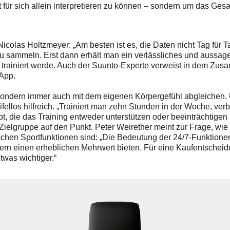
 für sich allein interpretieren zu können – sondern um das Gesa
icolas Holtzmeyer: „Am besten ist es, die Daten nicht Tag für 
u sammeln. Erst dann erhält man ein verlässliches und aussagek
g trainiert werde. Auch der Suunto-Experte verweist in dem Zu
 App.
 sondern immer auch mit dem eigenen Körpergefühl abgleichen. U
fellos hilfreich. „Trainiert man zehn Stunden in der Woche, ve
bt, die das Training entweder unterstützen oder beeinträchtigen
e Zielgruppe auf den Punkt. Peter Weirether meint zur Frage, wie
chen Sportfunktionen sind: „Die Bedeutung der 24/7-Funktionen 
rn einen erheblichen Mehrwert bieten. Für eine Kaufentscheid
etwas wichtiger.“