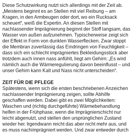
Diese Schutzwirkung nutzt sich allerdings mit der Zeit ab.
„Meistens beginnt es an Stellen mit viel Reibung – am
Kragen, in den Armbeugen oder dort, wo ein Rucksack
scheuert“, weiß die Expertin. An diesen Stellen mit
nachlassender Imprägnierung beginnt der Stoff langsam, das
Wasser von außen aufzunehmen. Typischerweise zeigt sich
der Effekt in Form von dunklen Wasserflecken. Zwar stoppt
die Membran zuverlässig das Eindringen von Feuchtigkeit –
dass sich ein schlecht imprägniertes Bekleidungsstück aber
trotzdem auch innen nass anfühlt, liegt am Gehirn: „Es wird
nämlich auch die Wärmeregulierung davon beeinflusst – und
unser Gehirn kann Kalt und Nass nicht unterscheiden“.
ZEIT FÜR DIE PFLEGE
Spätestens, wenn sich die ersten beschriebenen Anzeichen
nachlassender Imprägnierung zeigen, sollte Abhilfe
geschaffen werden. Dabei gibt es zwei Möglichkeiten:
Waschen und (richtig durchgeführte) Wärmebehandlung
helfen in der Frühphase, wenn die Imprägnierschicht nur
leicht abgenutzt, und stellen den ursprünglichen Zustand
wieder her. Irgendwann reicht das aber nicht mehr aus, und
es muss nachimprägniert werden. Und zwar entweder durch