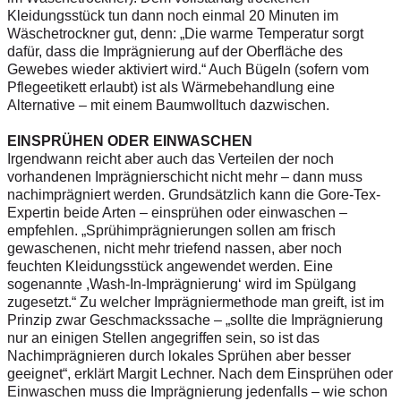
Kleidungsstück tun dann noch einmal 20 Minuten im
Wäschetrockner gut, denn: „Die warme Temperatur sorgt
dafür, dass die Imprägnierung auf der Oberfläche des
Gewebes wieder aktiviert wird.“ Auch Bügeln (sofern vom
Pflegeetikett erlaubt) ist als Wärmebehandlung eine
Alternative – mit einem Baumwolltuch dazwischen.
EINSPRÜHEN ODER EINWASCHEN
Irgendwann reicht aber auch das Verteilen der noch
vorhandenen Imprägnierschicht nicht mehr – dann muss
nachimprägniert werden. Grundsätzlich kann die Gore-Tex-
Expertin beide Arten – einsprühen oder einwaschen –
empfehlen. „Sprühimprägnierungen sollen am frisch
gewaschenen, nicht mehr triefend nassen, aber noch
feuchten Kleidungsstück angewendet werden. Eine
sogenannte ,Wash-In-Imprägnierung‘ wird im Spülgang
zugesetzt.“ Zu welcher Imprägniermethode man greift, ist im
Prinzip zwar Geschmackssache – „sollte die Imprägnierung
nur an einigen Stellen angegriffen sein, so ist das
Nachimprägnieren durch lokales Sprühen aber besser
geeignet“, erklärt Margit Lechner. Nach dem Einsprühen oder
Einwaschen muss die Imprägnierung jedenfalls – wie schon