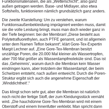
Funktionsmaterialien, die als „Wetterschicht“, also ganz
außen getragen werden. Base- und Midlayer, also etwa
Softshells, funktionieren nämlich grundsätzlich ganz anders.
Die zweite Klarstellung: Um zu verstehen, warum
Funktionsaußenbekleidung imprägniert werden muss, damit
sie die volle Leistung bringt, muss man doch wieder ganz in
der Tiefe beginnen: bei der Membran! „Diese besteht aus
Polytetrafluorethylen, auch PTFE genannt, und ist allgemein
unter dem Namen Teflon bekannt“, klärt Gore-Tex-Expertin
Margit Lechner auf. „Eine Gore-Tex-Membran besitzt
unzählige Poren, die 20.000 Mal kleiner als Wassertropfen,
aber 700 Mal größer als Wasserdampfmoleküle sind. Das ist
das ,Geheimnis‘, warum durch die Membran kein Wasser
eindringen kann, aber trotzdem der Wasserdampf, der beim
Schwitzen entsteht, nach außen entweicht. Durch die Poren-
Struktur ergibt sich auch die angenehme Eigenschaft der
,Winddichtheit‘.“
Das klingt schon sehr gut, aber die Membran ist natürlich
noch nicht der fertige Stoff, der zum Kleidungsstück vernäht
wird. „Die hauchdünne Gore-Tex-Membran wird mit einem
Oberstoff und einem Innenfutter verklebt. Man spricht dann