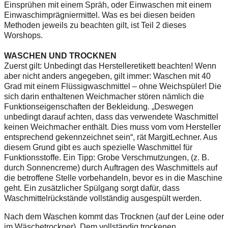
Einsprühen mit einem Spräh, oder Einwaschen mit einem
Einwaschimprägniermittel. Was es bei diesen beiden
Methoden jeweils zu beachten gilt, ist Teil 2 dieses
Worshops.
WASCHEN UND TROCKNEN
Zuerst gilt: Unbedingt das Herstelleretikett beachten! Wenn
aber nicht anders angegeben, gilt immer: Waschen mit 40
Grad mit einem Flüssigwaschmittel – ohne Weichspüler! Die
sich darin enthaltenen Weichmacher stören nämlich die
Funktionseigenschaften der Bekleidung. „Deswegen
unbedingt darauf achten, dass das verwendete Waschmittel
keinen Weichmacher enthält. Dies muss vom vom Hersteller
entsprechend gekennzeichnet sein“, rät MargitLechner. Aus
diesem Grund gibt es auch spezielle Waschmittel für
Funktionsstoffe. Ein Tipp: Grobe Verschmutzungen, (z. B.
durch Sonnencreme) durch Auftragen des Waschmittels auf
die betroffene Stelle vorbehandeln, bevor es in die Maschine
geht. Ein zusätzlicher Spülgang sorgt dafür, dass
Waschmittelrückstände vollständig ausgespült werden.
Nach dem Waschen kommt das Trocknen (auf der Leine oder
im Wäschetrockner). Dem vollständig trockenen