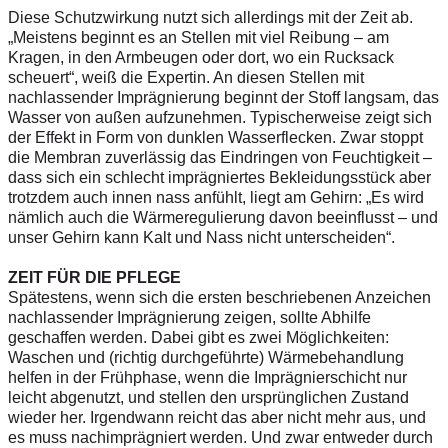
Diese Schutzwirkung nutzt sich allerdings mit der Zeit ab.
„Meistens beginnt es an Stellen mit viel Reibung – am
Kragen, in den Armbeugen oder dort, wo ein Rucksack
scheuert“, weiß die Expertin. An diesen Stellen mit
nachlassender Imprägnierung beginnt der Stoff langsam, das
Wasser von außen aufzunehmen. Typischerweise zeigt sich
der Effekt in Form von dunklen Wasserflecken. Zwar stoppt
die Membran zuverlässig das Eindringen von Feuchtigkeit –
dass sich ein schlecht imprägniertes Bekleidungsstück aber
trotzdem auch innen nass anfühlt, liegt am Gehirn: „Es wird
nämlich auch die Wärmeregulierung davon beeinflusst – und
unser Gehirn kann Kalt und Nass nicht unterscheiden“.
ZEIT FÜR DIE PFLEGE
Spätestens, wenn sich die ersten beschriebenen Anzeichen
nachlassender Imprägnierung zeigen, sollte Abhilfe
geschaffen werden. Dabei gibt es zwei Möglichkeiten:
Waschen und (richtig durchgeführte) Wärmebehandlung
helfen in der Frühphase, wenn die Imprägnierschicht nur
leicht abgenutzt, und stellen den ursprünglichen Zustand
wieder her. Irgendwann reicht das aber nicht mehr aus, und
es muss nachimprägniert werden. Und zwar entweder durch