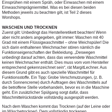
Einsprühen mit einem Spräh, oder Einwaschen mit einem
Einwaschimprägniermittel. Was es bei diesen beiden
Methoden jeweils zu beachten gilt, ist Teil 2 dieses
Worshops.
WASCHEN UND TROCKNEN
Zuerst gilt: Unbedingt das Herstelleretikett beachten! Wenn
aber nicht anders angegeben, gilt immer: Waschen mit 40
Grad mit einem Flüssigwaschmittel – ohne Weichspüler! Die
sich darin enthaltenen Weichmacher stören nämlich die
Funktionseigenschaften der Bekleidung. „Deswegen
unbedingt darauf achten, dass das verwendete Waschmittel
keinen Weichmacher enthält. Dies muss vom vom Hersteller
entsprechend gekennzeichnet sein“, rät MargitLechner. Aus
diesem Grund gibt es auch spezielle Waschmittel für
Funktionsstoffe. Ein Tipp: Grobe Verschmutzungen, (z. B.
durch Sonnencreme) durch Auftragen des Waschmittels auf
die betroffene Stelle vorbehandeln, bevor es in die Maschine
geht. Ein zusätzlicher Spülgang sorgt dafür, dass
Waschmittelrückstände vollständig ausgespült werden.
Nach dem Waschen kommt das Trocknen (auf der Leine oder
im Wäschetrockner). Dem vollständig trockenen