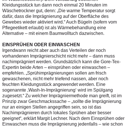
Kleidungsstück tun dann noch einmal 20 Minuten im
Wäschetrockner gut, denn: „Die warme Temperatur sorgt
dafür, dass die Imprägnierung auf der Oberfläche des
Gewebes wieder aktiviert wird.“ Auch Bügeln (sofern vom
Pflegeetikett erlaubt) ist als Wärmebehandlung eine
Alternative – mit einem Baumwolltuch dazwischen.
EINSPRÜHEN ODER EINWASCHEN
Irgendwann reicht aber auch das Verteilen der noch
vorhandenen Imprägnierschicht nicht mehr – dann muss
nachimprägniert werden. Grundsätzlich kann die Gore-Tex-
Expertin beide Arten – einsprühen oder einwaschen –
empfehlen. „Sprühimprägnierungen sollen am frisch
gewaschenen, nicht mehr triefend nassen, aber noch
feuchten Kleidungsstück angewendet werden. Eine
sogenannte ,Wash-In-Imprägnierung‘ wird im Spülgang
zugesetzt.“ Zu welcher Imprägniermethode man greift, ist im
Prinzip zwar Geschmackssache – „sollte die Imprägnierung
nur an einigen Stellen angegriffen sein, so ist das
Nachimprägnieren durch lokales Sprühen aber besser
geeignet“, erklärt Margit Lechner. Nach dem Einsprühen oder
Einwaschen muss die Imprägnierung jedenfalls – wie schon