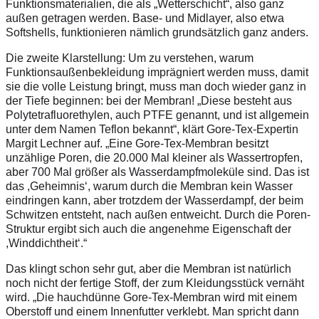
Funktionsmaterialien, die als „Wetterschicht“, also ganz
außen getragen werden. Base- und Midlayer, also etwa
Softshells, funktionieren nämlich grundsätzlich ganz anders.
Die zweite Klarstellung: Um zu verstehen, warum
Funktionsaußenbekleidung imprägniert werden muss, damit
sie die volle Leistung bringt, muss man doch wieder ganz in
der Tiefe beginnen: bei der Membran! „Diese besteht aus
Polytetrafluorethylen, auch PTFE genannt, und ist allgemein
unter dem Namen Teflon bekannt“, klärt Gore-Tex-Expertin
Margit Lechner auf. „Eine Gore-Tex-Membran besitzt
unzählige Poren, die 20.000 Mal kleiner als Wassertropfen,
aber 700 Mal größer als Wasserdampfmoleküle sind. Das ist
das ,Geheimnis‘, warum durch die Membran kein Wasser
eindringen kann, aber trotzdem der Wasserdampf, der beim
Schwitzen entsteht, nach außen entweicht. Durch die Poren-
Struktur ergibt sich auch die angenehme Eigenschaft der
,Winddichtheit‘.“
Das klingt schon sehr gut, aber die Membran ist natürlich
noch nicht der fertige Stoff, der zum Kleidungsstück vernäht
wird. „Die hauchdünne Gore-Tex-Membran wird mit einem
Oberstoff und einem Innenfutter verklebt. Man spricht dann