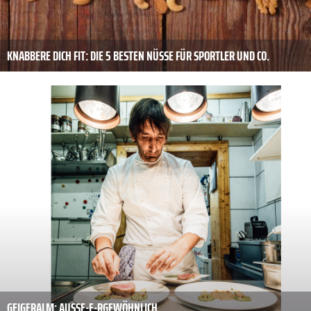
KNABBERE DICH FIT: DIE 5 BESTEN NÜSSE FÜR SPORTLER UND CO.
GEIGERALM: AUSSE-E-R­GEWÖHNLICH