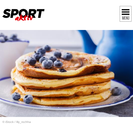
MENÜ
© iStock
/
lily_rochha