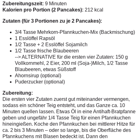
Zubereitungszeit:
9 Minuten
Kalorien pro Portion (2 Pancakes):
212 kcal
Zutaten (für 3 Portionen zu je 2 Pancakes):
3/4 Tasse Mehrkorn-Pfannkuchen-Mix (Backmischung)
1 Esslöffel Rapsöl
1/2 Tasse + 2 Esslöffel Sojamilch
1/2 Tasse frische Blaubeeren
--> ALTERNATIVE für die ersten vier Zutaten: 150 g
Vollkornmehl, 2 Eier, 200 ml (Soja-)Milch, 1/2 Tasse
Blaubeeren, etwas Süßstoff
Ahornsirup (optional)
Puderzucker (optional)
Zubereitung:
Die ersten vier Zutaten zuerst gut miteinander vermengen,
sodass ein schöner Teig entsteht, und das Ganze ca. 10
Minuten quellen lassen. Etwas Öl in eine Antihaft-Bratpfanne
geben und ungefähr 1/4 Tasse Teig für einen Pfannkuchen
hineingießen. Koche den Pfannkuchen bei mittlerer Hitze für
ca. 2 bis 3 Minuten – oder so lange, bis die Oberfläche des
Pfannkuchens mit Blasen bedeckt ist. Dann den