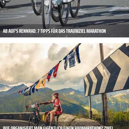
AB AUF'S RENNRAD: 7 TIPPS FÜR DAS TRAUMZIEL MARATHON
WIE ORGANISIERT MAN EIGENTLICH EINEN RADMARATHON? ZWEI