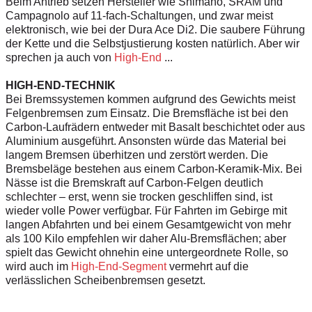
Beim Antrieb setzen Hersteller wie Shimano, SRAM und
Campagnolo auf 11-fach-Schaltungen, und zwar meist
elektronisch, wie bei der Dura Ace Di2. Die saubere Führung
der Kette und die Selbstjustierung kosten natürlich. Aber wir
sprechen ja auch von
High-End
...
HIGH-END-TECHNIK
Bei Bremssystemen kommen aufgrund des Gewichts meist
Felgenbremsen zum Einsatz. Die Bremsfläche ist bei den
Carbon-Laufrädern entweder mit Basalt beschichtet oder aus
Aluminium ausgeführt. Ansonsten würde das Material bei
langem Bremsen überhitzen und zerstört werden. Die
Bremsbeläge bestehen aus einem Carbon-Keramik-Mix. Bei
Nässe ist die Bremskraft auf Carbon-Felgen deutlich
schlechter – erst, wenn sie trocken geschliffen sind, ist
wieder volle Power verfügbar. Für Fahrten im Gebirge mit
langen Abfahrten und bei einem Gesamtgewicht von mehr
als 100 Kilo empfehlen wir daher Alu-Bremsflächen; aber
spielt das Gewicht ohnehin eine untergeordnete Rolle, so
wird auch im
High-End-Segment
vermehrt auf die
verlässlichen Scheibenbremsen gesetzt.