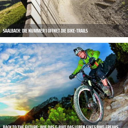
SAALBACH: DIE NUMMER 1 ÖFFNET DIE BIKE-TRAILS
BACK TO THE FUTURE: WIE DAS E-BIKE DAS LEBEN EINES BIKE-FREAKS