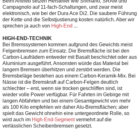
Beim Antrieb setzen Hersteller wie Shimano, SRAM und
Campagnolo auf 11-fach-Schaltungen, und zwar meist
elektronisch, wie bei der Dura Ace Di2. Die saubere Führung
der Kette und die Selbstjustierung kosten natürlich. Aber wir
sprechen ja auch von
High-End
...
HIGH-END-TECHNIK
Bei Bremssystemen kommen aufgrund des Gewichts meist
Felgenbremsen zum Einsatz. Die Bremsfläche ist bei den
Carbon-Laufrädern entweder mit Basalt beschichtet oder aus
Aluminium ausgeführt. Ansonsten würde das Material bei
langem Bremsen überhitzen und zerstört werden. Die
Bremsbeläge bestehen aus einem Carbon-Keramik-Mix. Bei
Nässe ist die Bremskraft auf Carbon-Felgen deutlich
schlechter – erst, wenn sie trocken geschliffen sind, ist
wieder volle Power verfügbar. Für Fahrten im Gebirge mit
langen Abfahrten und bei einem Gesamtgewicht von mehr
als 100 Kilo empfehlen wir daher Alu-Bremsflächen; aber
spielt das Gewicht ohnehin eine untergeordnete Rolle, so
wird auch im
High-End-Segment
vermehrt auf die
verlässlichen Scheibenbremsen gesetzt.