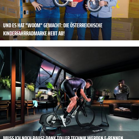
UND ES HAT "WOOM" GEMACHT: DIE ÖSTERREICHISCHE
KINDERFAHRRADMARKE HEBT AB!
MUSS ICH NOCH RAUS? DANK TOLLER TECHNIK WERDEN E-RENNEN