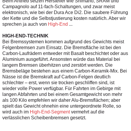
Beim Antrieb setzen Hersteller wie Shimano, SRAM und
Campagnolo auf 11-fach-Schaltungen, und zwar meist
elektronisch, wie bei der Dura Ace Di2. Die saubere Führung
der Kette und die Selbstjustierung kosten natürlich. Aber wir
sprechen ja auch von
High-End
...
HIGH-END-TECHNIK
Bei Bremssystemen kommen aufgrund des Gewichts meist
Felgenbremsen zum Einsatz. Die Bremsfläche ist bei den
Carbon-Laufrädern entweder mit Basalt beschichtet oder aus
Aluminium ausgeführt. Ansonsten würde das Material bei
langem Bremsen überhitzen und zerstört werden. Die
Bremsbeläge bestehen aus einem Carbon-Keramik-Mix. Bei
Nässe ist die Bremskraft auf Carbon-Felgen deutlich
schlechter – erst, wenn sie trocken geschliffen sind, ist
wieder volle Power verfügbar. Für Fahrten im Gebirge mit
langen Abfahrten und bei einem Gesamtgewicht von mehr
als 100 Kilo empfehlen wir daher Alu-Bremsflächen; aber
spielt das Gewicht ohnehin eine untergeordnete Rolle, so
wird auch im
High-End-Segment
vermehrt auf die
verlässlichen Scheibenbremsen gesetzt.