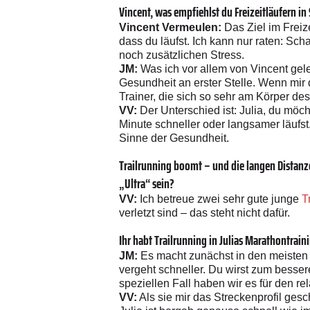
Vincent, was empfiehlst du Freizeitläufern in
Vincent Vermeulen:
Das Ziel im Freize
dass du läufst. Ich kann nur raten: Sch
noch zusätzlichen Stress.
JM:
Was ich vor allem von Vincent gele
Gesundheit an erster Stelle. Wenn mir 
Trainer, die sich so sehr am Körper des
VV:
Der Unterschied ist: Julia, du möch
Minute schneller oder langsamer läufst
Sinne der Gesundheit.
Trailrunning boomt – und die langen Distanzen
„Ultra“ sein?
VV:
Ich betreue zwei sehr gute junge
T
verletzt sind – das steht nicht dafür.
Ihr habt Trailrunning in Julias Marathontrai
JM:
Es macht zunächst in den meisten F
vergeht schneller. Du wirst zum besser
speziellen Fall haben wir es für den re
VV:
Als sie mir das Streckenprofil ges