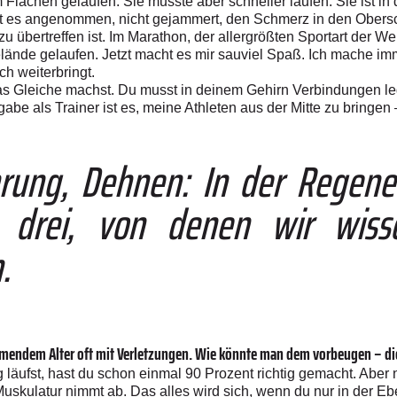
m Flachen gelaufen. Sie musste aber schneller laufen. Sie ist i
 hat es angenommen, nicht gejammert, den Schmerz in den Ober
u übertreffen ist. Im Marathon, der allergrößten Sportart der Wel
Gelände gelaufen. Jetzt macht es mir sauviel Spaß. Ich mache im
ch weiterbringt.
as Gleiche machst. Du musst in deinem Gehirn Verbindungen le
gabe als Trainer ist es, meine Athleten aus der Mitte zu bringen
hrung, Dehnen: In der Regene
 drei, von denen wir wiss
.
mendem Alter oft mit ­Verletzungen. Wie könnte man dem vorbeugen – di
äufst, hast du schon einmal 90 Prozent richtig gemacht. Aber na
 Muskulatur nimmt ab. Das alles wird sich, wenn du nur in der Ebe