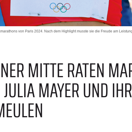
iamarathons von Paris 2024. Nach dem Highlight musste sie die Freude am Leistung
INER MITTE RATEN MA
 JULIA MAYER UND IH
MEULEN