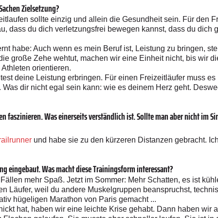
 Sachen Zielsetzung?
itlaufen sollte einzig und allein die Gesundheit sein. Für den F
au, dass du dich verletzungsfrei bewegen kannst, dass du dich gu
rnt habe: Auch wenn es mein Beruf ist, Leistung zu bringen, ste
die große Zehe wehtut, machen wir eine Einheit nicht, bis wir 
 Athleten orientieren.
test deine Leistung erbringen. Für einen Freizeitläufer muss es
. Was dir nicht egal sein kann: wie es deinem Herz geht. Desweg
 faszinieren. Was einerseits verständlich ist. Sollte man aber nicht im S
railrunner
und habe sie zu den kürzeren Distanzen gebracht. Ich 
ning eingebaut. Was macht diese Trainingsform interessant?
ällen mehr Spaß. Jetzt im Sommer: Mehr Schatten, es ist kühler,
en Läufer, weil du andere Muskelgruppen beanspruchst, technisc
lativ hügeligen Marathon von ­Paris gemacht ...
chickt hat, haben wir eine leichte Krise gehabt. Dann haben wir