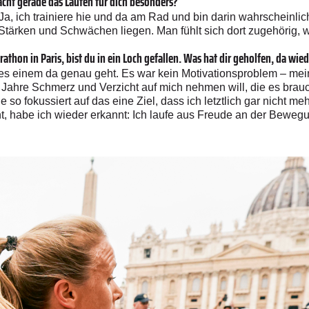
cht gerade das Laufen für dich ­besonders?
Ja, ich trainiere hie und da am Rad und bin darin wahrscheinlic
Stärken und Schwächen liegen. Man fühlt sich dort zugehörig,
athon in Paris, bist du in ein Loch gefallen. Was hat dir geholfen, da w
e es einem da genau geht. Es war kein Motivationsproblem – mei
r Jahre Schmerz und Verzicht auf mich nehmen will, die es brauc
so fokussiert auf das eine Ziel, dass ich letztlich gar nicht me
t, habe ich wieder erkannt: Ich laufe aus Freude an der Bewegu