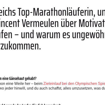
reichs Top-Marathonläuferin, un
incent Vermeulen über Motivat
ufen – und warum es ungewöh
r­zukommen.
en eine Gänsehaut gehabt?
hon eine Weile her – beim
Zieleinlauf bei den Olympischen Spi
 wo jeder hinwill, und du auch schaffst, alles umzusetzen, was 