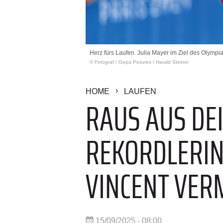
Herz fürs Laufen. Julia Mayer im Ziel des Olymp
© Fotograf
/
Gepa Pictures / Harald Steiner
HOME
LAUFEN
RAUS AUS DE
REKORDLERIN
VINCENT VER
15/09/2025 - 08:00