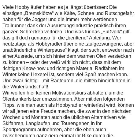
Viele Hobbyläufer haben es ja längst überrissen: Die
einstigen „Bremsklötze“ wie Kälte, Schnee und Rutschgefahr
haben für die Jogger und die immer mehr werdenden
Trailrunner dank der Ausrüstungsindustrie praktisch ihren
ganzen Schrecken verloren. Und was für das „Fußvolk“ gilt,
das gilt doch genauso für die „berittene“ Abteilung: Wer
heutzutage als Hobbyradler über eine „aufgezwungene, aber
unabänderliche Winterpause“ klagt, der sucht entweder nach
einer Ausrede, um sich hinter dem warmen Ofen verstecken
zu können – oder der weiß wirklich nicht, dass mit dem
richtigen Know-how und richtigen Material Radfahren im
Winter keine Hexerei ist, sondern viel Spaß machen kann.
Und zwar richtig – mit Radtouren, die mitten hineinführen in
die Winterlandschaft!
Wir wollen hier keinen Motivationskurs abhalten, um die
Ofenbankerlsitzer umzustimmen. Aber mit den folgenden
Tipps, wie man auch als Hobbyradler winterfest wird, können
wir all jenen eine Freude machen, die zwar in den nächsten
Wochen und Monaten auch die üblichen Alternativen wie
Skifahren, Langlaufen und Tourengehen in ihr
Sportprogramm aufnehmen, aber die eben auch
zwischendurch ganz gern einmal ihr Bike durch die