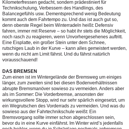
Kilometerfressen gedacht, sondern prädestiniert für
Technikschulung, Verbessern des Handlings, des
Balancegefühls usw. Dementsprechend wenig Bedeutung
kommt auch dem Fahrtempo zu. Und das ist auch gut so,
denn oberste Regel beim Winterradeln heißt: Defensiv
fahren, immer mit Reserve – so habt ihr stets die Möglichkeit,
noch rasch zu reagieren, wenn Unvorhergesehenes auftritt.
Eine Eisplatte, ein großer Stein unter dem Schnee,
rutschiges Laub in der Kurve – kann alles gemeistert werden,
wenn du nicht am Limit fährst. Und du fährst natürlich
vorausschauend!
DAS BREMSEN
Zum einen ist im Wintergelände der Bremsweg um einiges
länger, zum zweiten sind bei diesen Bodenverhältnissen
abrupte Bremsmanöver sowieso zu vermeiden. Anders aber
als im Sommer: Die Vorderbremse, ansonsten der
wirkungsvollere Stopp, wird nur sehr spärlich eingesetzt, um
ein Wegrutschen des Vorderrads zu vermeiden. Und was du
sowieso aus der Fahrtechnikschule weißt: Ein
Bremsvorgang sollte immer schon abgeschlossen sein,
bevor du in eine Kurve einfährst. Im Winter wird’s jedenfalls
noch heikler, wenn du in Schräglage nochmals anbremsen