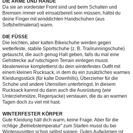
DIE ARME UND HÄNDE
Da sie an vorderster Front sind und beim Schalten und
Bremsen immer voll einsatzbereit sein müssen, hältst du
deine Finger mit winddichten Handschuhen (aus
Softshellmaterial) warm.
DIE FÜSSE
Die leichten, aber kalten Bikeschuhe werden gegen
wetterfeste, stabile Sportschuhe (z. B. Trailrunningschuhe)
getauscht, die auch genug Halt geben, falls du mal eine
Gehstrecke auf rutschigem Terrain einlegen musst.
Idealerweise komplettierst du dein winterfestes Outfit mit
einem kleinen Rucksack, in dem du ein zusätzliches warmes
Kleidungsstück (für kalte Downhills), Überzieher für die
Schuhe und andere Utensilien unterbringst. In diesem
Rucksack kannst du dann auch die Ausrüstung (wie
Unterziehmütze, Regenjacke) verstauen, die du an warmen
Tagen doch zu viel mit hast.
WINTERFESTER KÖRPER
Gute Kleidung hält dich warm, keine Frage. Aber für die
richtige „Betriebstemperatur“ zum Starten musst du bei
Winterausritten schon selbst sorgen. Gutes Aufwärmen ist