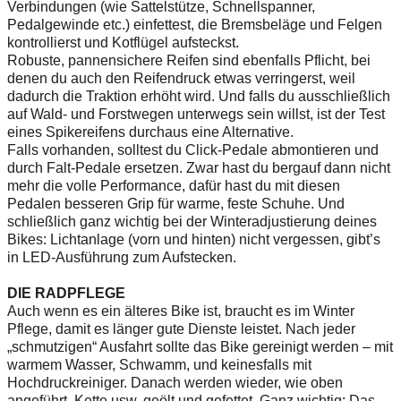
Verbindungen (wie Sattelstütze, Schnellspanner,
Pedalgewinde etc.) einfettest, die Bremsbeläge und Felgen
kontrollierst und Kotflügel aufsteckst.
Robuste, pannensichere Reifen sind ebenfalls Pflicht, bei
denen du auch den Reifendruck etwas verringerst, weil
dadurch die Traktion erhöht wird. Und falls du ausschließlich
auf Wald- und Forstwegen unterwegs sein willst, ist der Test
eines Spikereifens durchaus eine Alternative.
Falls vorhanden, solltest du Click-Pedale abmontieren und
durch Falt-Pedale ersetzen. Zwar hast du bergauf dann nicht
mehr die volle Performance, dafür hast du mit diesen
Pedalen besseren Grip für warme, feste Schuhe. Und
schließlich ganz wichtig bei der Winteradjustierung deines
Bikes: Lichtanlage (vorn und hinten) nicht vergessen, gibt’s
in LED-Ausführung zum Aufstecken.
DIE RADPFLEGE
Auch wenn es ein älteres Bike ist, braucht es im Winter
Pflege, damit es länger gute Dienste leistet. Nach jeder
„schmutzigen“ Ausfahrt sollte das Bike gereinigt werden – mit
warmem Wasser, Schwamm, und keinesfalls mit
Hochdruckreiniger. Danach werden wieder, wie oben
angeführt, Kette usw. geölt und gefettet. Ganz wichtig: Das