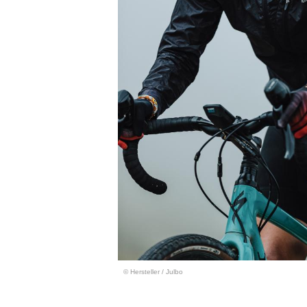
© Hersteller
/
Julbo