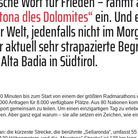
ische Wort für Frieden – rahmt 
tona dles Dolomites“
ein. Und 
er Welt, jedenfalls nicht im Mo
r aktuell sehr strapazierte Beg
Alta Badia in Südtirol.
 30 Minuten bis zum Start von einem der größten Radmarathons 
0.000 Anfragen für 8.000 verfügbare Plätze. Aus 80 Nationen ko
sport gemeinsam zu teilen. Um einen einzigartigen Tag zu erlebe
chen. Aber ganz egal warum – sie alle setzen ein Zeichen, wie e
 an: die kürzeste Strecke, die berühmte „Sellaronda“, umfasst 5