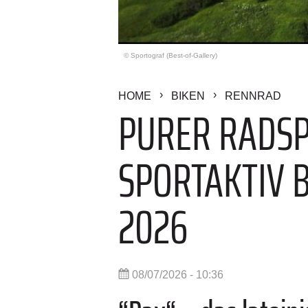
© Sportograf (Best-of-Gallery)
HOME
BIKEN
RENNRAD
PURER RADSP
SPORTAKTIV 
2026
08/07/2026 - 10:36