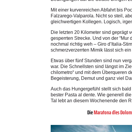
Mit einer kurvenreichen Abfahrt bis Po
Falzarego-Valparola. Nicht so steil, a
gleichwertigen Kollegen. Logisch, irge
Die letzten 20 Kilometer sind geprägt v
gesperrten Strecke. Und von der “Mur di
nochmal richtig weh – Giro d’Italia-St
schmerzverzerrten Mimik lässt sich ein
Etwas über fünf Stunden sind nun verga
war. Die Schnellsten sind längst im Zie
chilometro“ und mit dem Überqueren de
Begeisterung, Demut und ganz viel Dan
Auch das Hungergefühl stellt sich bald 
bester Pasta al dente. Wie generell d
Tal lebt an diesem Wochenende den Rad
Die
Maratona dles Dolom