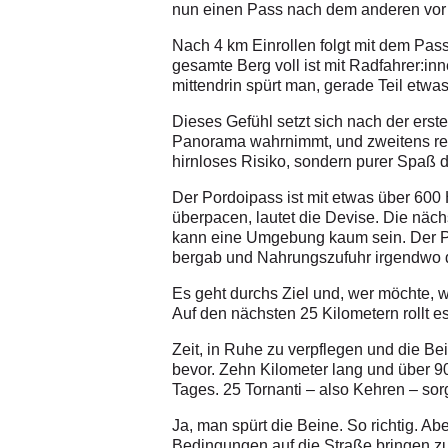
nun einen Pass nach dem anderen vor s
Nach 4 km Einrollen folgt mit dem Pass
gesamte Berg voll ist mit Radfahrer:inn
mittendrin spürt man, gerade Teil etw
Dieses Gefühl setzt sich nach der erst
Panorama wahrnimmt, und zweitens real
hirnloses Risiko, sondern purer Spaß d
Der Pordoipass ist mit etwas über 600 
überpacen, lautet die Devise. Die näch
kann eine Umgebung kaum sein. Der Pa
bergab und Nahrungszufuhr irgendwo da
Es geht durchs Ziel und, wer möchte, 
Auf den nächsten 25 Kilometern rollt 
Zeit, in Ruhe zu verpflegen und die Be
bevor. Zehn Kilometer lang und über
Tages. 25 Tornanti – also Kehren – s
Ja, man spürt die Beine. So richtig. Ab
Bedingungen auf die Straße bringen zu 