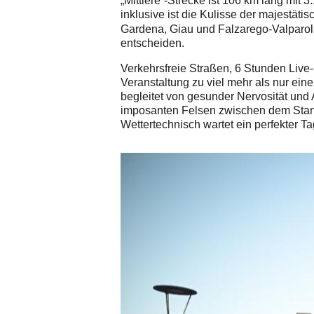
„Mittlere“-Strecke ist 106 km lang mit
inklusive ist die Kulisse der majestät
Gardena, Giau und Falzarego-Valparol
entscheiden.
Verkehrsfreie Straßen, 6 Stunden Live-
Veranstaltung zu viel mehr als nur e
begleitet von gesunder Nervosität un
imposanten Felsen zwischen dem Startor
Wettertechnisch wartet ein perfekter Ta