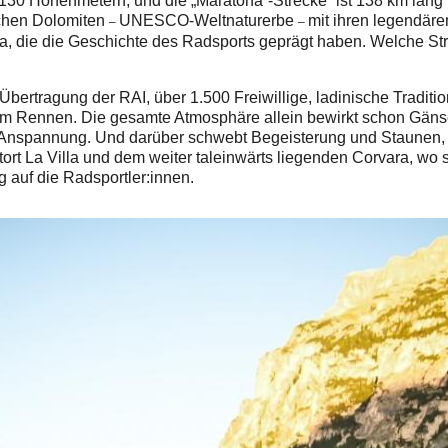
 3.130 Höhenmetern, und die „Maratona”-Strecke“ ist 138 km lan
ischen Dolomiten
UNESCO-Weltnaturerbe
mit ihren legendär
–
–
a, die die Geschichte des Radsports geprägt haben. Welche St
Übertragung der RAI, über 1.500 Freiwillige, ladinische Tradit
inem Rennen. Die gesamte Atmosphäre allein bewirkt schon Gän
d Anspannung. Und darüber schwebt Begeisterung und Staunen,
t La Villa und dem weiter taleinwärts liegenden Corvara, wo sic
g auf die Radsportler:innen.