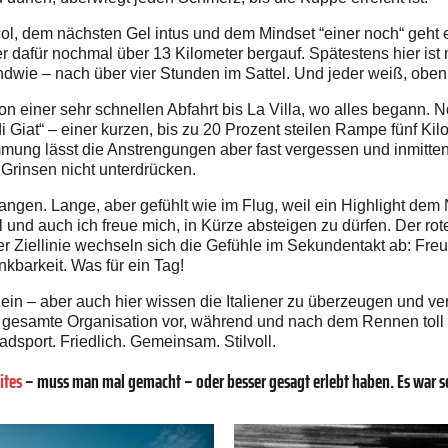
col, dem nächsten Gel intus und dem Mindset “einer noch“ geht e
ber dafür nochmal über 13 Kilometer bergauf. Spätestens hier ist
ndwie – nach über vier Stunden im Sattel. Und jeder weiß, oben i
on einer sehr schnellen Abfahrt bis La Villa, wo alles begann. 
 Giat“ – einer kurzen, bis zu 20 Prozent steilen Rampe fünf Kilo
immung lässt die Anstrengungen aber fast vergessen und inmitte
 Grinsen nicht unterdrücken.
ngen. Lange, aber gefühlt wie im Flug, weil ein Highlight dem 
l und auch ich freue mich, in Kürze absteigen zu dürfen. Der rot
r Ziellinie wechseln sich die Gefühle im Sekundentakt ab: Freu
kbarkeit. Was für ein Tag!
ein – aber auch hier wissen die Italiener zu überzeugen und ver
ie gesamte Organisation vor, während und nach dem Rennen toll 
sport. Friedlich. Gemeinsam. Stilvoll.
ites
– muss man mal gemacht – oder besser gesagt erlebt haben. Es war sen