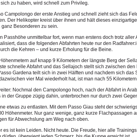
ich zu haben, wird schnell zum Privileg.
o Campolongo der erste Anstieg und schnell zieht sich das Feld
en. Der Helikopter kreist über ihnen und hält dieses einzigartig
as ganz Besonderen zu sein.
en Passhöhe unmittelbar fort, wenn man erstens doch trotz alle
isiert, dass die folgenden Abfahrten heute nur den Radfahrer:i
urch die Kehren – und kurze Erholung für die Beine.
Höhenmetern auf knapp 9 Kilometern der längste Berg der Sellar
ste schnelle Abfahrt und das Sellajoch stellt sich zwischen den
sso Gardena teilt sich in zwei Hälften und nachdem sich das
zwischen vier Mal wiederholt hat, ist man nach 55 Kilometern
weiter: Nochmal den Campolongo hoch, nach der Abfahrt in Arabb
es in der Gruppe zügig dahin, unterbrochen nur durch zwei Gege
ine etwas zu entlasten. Mit dem Passo Giau steht der schwierigs
 900 Höhenmeter. Nur ganz wenige, ganz kurze Flachpassagen
orgen für Abwechslung am Weg nach oben.
er es ist kein Leiden. Nicht heute. Die Freude, hier alle Trainin
dürfen, überwiegt jeden Schmerz, bis die Kuppe erreicht ist.