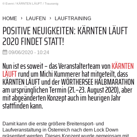
© Event
/
KÄRNTEN LÄUFT / Traussnig
HOME
LAUFEN
LAUFTRAINING
POSITIVE NEUIGKEITEN: KÄRNTEN LÄUFT
2020 FINDET STATT!
09/06/2020 - 10:24
Nun ist es soweit – das Veranstalterteam von
KÄRNTEN
LÄUFT
rund um Michi Kummerer hat mitgeteilt, dass
KÄRNTEN LÄUFT und der WÖRTHERSEE HALBMARATHON
am ursprünglichen Termin (21.
–
23. August 2020), aber
mit abgeänderten Konzept auch im heurigen Jahr
stattfinden kann.
Damit kann die erste größere Breitensport- und
Laufveranstaltung in Österreich nach dem Lock Down
präsentiert werden.
Dieses Konzept wurde gemeinsam mit