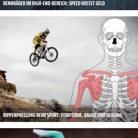
RENNRÄDER IM HIGH-END-BEREICH: SPEED KOSTET GELD
RIPPENPRELLUNG BEIM SPORT: SYMPTOME, DAUER UND HEILUNG