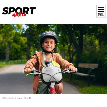
MENÜ
© Hersteller
/
woom GmbH