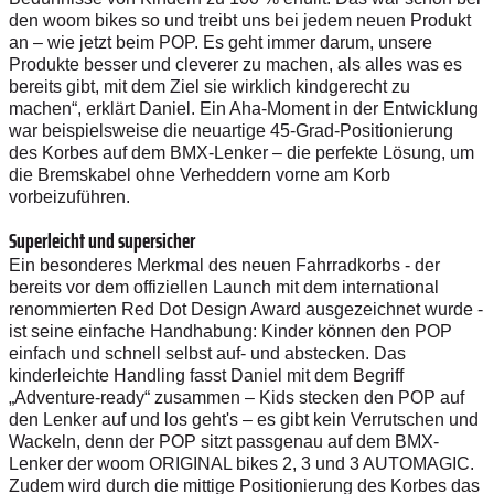
den woom bikes so und treibt uns bei jedem neuen Produkt
an – wie jetzt beim POP. Es geht immer darum, unsere
Produkte besser und cleverer zu machen, als alles was es
bereits gibt, mit dem Ziel sie wirklich kindgerecht zu
machen“, erklärt Daniel. Ein Aha-Moment in der Entwicklung
war beispielsweise die neuartige 45-Grad-Positionierung
des Korbes auf dem BMX-Lenker – die perfekte Lösung, um
die Bremskabel ohne Verheddern vorne am Korb
vorbeizuführen.
Superleicht und supersicher
Ein besonderes Merkmal des neuen Fahrradkorbs - der
bereits vor dem offiziellen Launch mit dem international
renommierten Red Dot Design Award ausgezeichnet wurde -
ist seine einfache Handhabung: Kinder können den POP
einfach und schnell selbst auf- und abstecken. Das
kinderleichte Handling fasst Daniel mit dem Begriff
„Adventure-ready“ zusammen – Kids stecken den POP auf
den Lenker auf und los geht's – es gibt kein Verrutschen und
Wackeln, denn der POP sitzt passgenau auf dem BMX-
Lenker der woom ORIGINAL bikes 2, 3 und 3 AUTOMAGIC.
Zudem wird durch die mittige Positionierung des Korbes das