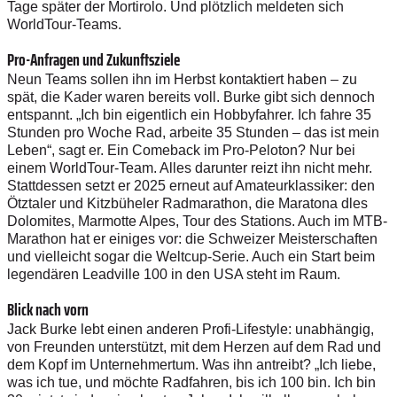
Tage später der Mortirolo. Und plötzlich meldeten sich
WorldTour-Teams.
Pro-Anfragen und Zukunftsziele
Neun Teams sollen ihn im Herbst kontaktiert haben – zu
spät, die Kader waren bereits voll. Burke gibt sich dennoch
entspannt. „Ich bin eigentlich ein Hobbyfahrer. Ich fahre 35
Stunden pro Woche Rad, arbeite 35 Stunden – das ist mein
Leben“, sagt er. Ein Comeback im Pro-Peloton? Nur bei
einem WorldTour-Team. Alles darunter reizt ihn nicht mehr.
Stattdessen setzt er 2025 erneut auf Amateurklassiker: den
Ötztaler und Kitzbüheler Radmarathon, die Maratona dles
Dolomites, Marmotte Alpes, Tour des Stations. Auch im MTB-
Marathon hat er einiges vor: die Schweizer Meisterschaften
und vielleicht sogar die Weltcup-Serie. Auch ein Start beim
legendären Leadville 100 in den USA steht im Raum.
Blick nach vorn
Jack Burke lebt einen anderen Profi-Lifestyle: unabhängig,
von Freunden unterstützt, mit dem Herzen auf dem Rad und
dem Kopf im Unternehmertum. Was ihn antreibt? „Ich liebe,
was ich tue, und möchte Radfahren, bis ich 100 bin. Ich bin