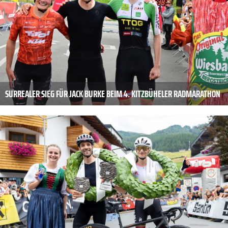
SURREALER SIEG FÜR JACK BURKE BEIM 4. KITZBÜHELER RADMARATHON