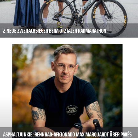
2 NEUE ZWEIFACHSIEGER BEIM ÖTZTALER RADMARATHON
ASPHALTJUNKIE: RENNRAD-AFICIONADO MAX MARQUARDT ÜBER PAVÈS