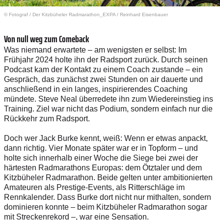
© Fotograf
/
Der Kitzbüheler Radmarathon_EXPA / Reinhard Eisenbauer
Von null weg zum Comeback
Was niemand erwartete – am wenigsten er selbst: Im
Frühjahr 2024 holte ihn der Radsport zurück. Durch seinen
Podcast kam der Kontakt zu einem Coach zustande – ein
Gespräch, das zunächst zwei Stunden on air dauerte und
anschließend in ein langes, inspirierendes Coaching
mündete. Steve Neal überredete ihn zum Wiedereinstieg ins
Training. Ziel war nicht das Podium, sondern einfach nur die
Rückkehr zum Radsport.
Doch wer Jack Burke kennt, weiß: Wenn er etwas anpackt,
dann richtig. Vier Monate später war er in Topform – und
holte sich innerhalb einer Woche die Siege bei zwei der
härtesten Radmarathons Europas: dem Ötztaler und dem
Kitzbüheler Radmarathon. Beide gelten unter ambitionierten
Amateuren als Prestige-Events, als Ritterschläge im
Rennkalender. Dass Burke dort nicht nur mithalten, sondern
dominieren konnte – beim Kitzbüheler Radmarathon sogar
mit Streckenrekord –, war eine Sensation.