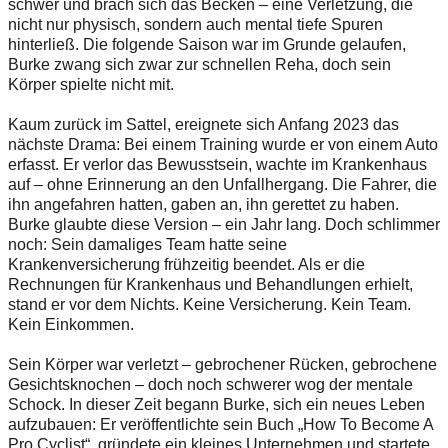
schwer und brach sich das Becken – eine Verletzung, die
nicht nur physisch, sondern auch mental tiefe Spuren
hinterließ. Die folgende Saison war im Grunde gelaufen,
Burke zwang sich zwar zur schnellen Reha, doch sein
Körper spielte nicht mit.
Kaum zurück im Sattel, ereignete sich Anfang 2023 das
nächste Drama: Bei einem Training wurde er von einem Auto
erfasst. Er verlor das Bewusstsein, wachte im Krankenhaus
auf – ohne Erinnerung an den Unfallhergang. Die Fahrer, die
ihn angefahren hatten, gaben an, ihn gerettet zu haben.
Burke glaubte diese Version – ein Jahr lang. Doch schlimmer
noch: Sein damaliges Team hatte seine
Krankenversicherung frühzeitig beendet. Als er die
Rechnungen für Krankenhaus und Behandlungen erhielt,
stand er vor dem Nichts. Keine Versicherung. Kein Team.
Kein Einkommen.
Sein Körper war verletzt – gebrochener Rücken, gebrochene
Gesichtsknochen – doch noch schwerer wog der mentale
Schock. In dieser Zeit begann Burke, sich ein neues Leben
aufzubauen: Er veröffentlichte sein Buch „How To Become A
Pro Cyclist“, gründete ein kleines Unternehmen und startete