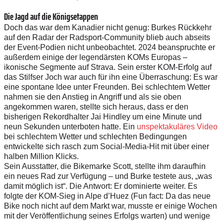
Die Jagd auf die Königsetappen
Doch das war dem Kanadier nicht genug: Burkes Rückkehr
auf den Radar der Radsport-Community blieb auch abseits
der Event-Podien nicht unbeobachtet. 2024 beanspruchte er
außerdem einige der legendärsten KOMs Europas –
ikonische Segmente auf Strava. Sein erster KOM-Erfolg auf
das Stilfser Joch war auch für ihn eine Überraschung: Es war
eine spontane Idee unter Freunden. Bei schlechtem Wetter
nahmen sie den Anstieg in Angriff und als sie oben
angekommen waren, stellte sich heraus, dass er den
bisherigen Rekordhalter Jai Hindley um eine Minute und
neun Sekunden unterboten hatte. Ein
unspektakuläres Video
bei schlechtem Wetter und schlechten Bedingungen
entwickelte sich rasch zum Social-Media-Hit mit über einer
halben Million Klicks.
Sein Ausstatter, die Bikemarke Scott, stellte ihm daraufhin
ein neues Rad zur Verfügung – und Burke testete aus, „was
damit möglich ist“. Die Antwort: Er dominierte weiter. Es
folgte der KOM-Sieg in Alpe d’Huez (Fun fact: Da das neue
Bike noch nicht auf dem Markt war, musste er einige Wochen
mit der Veröffentlichung seines Erfolgs warten) und wenige