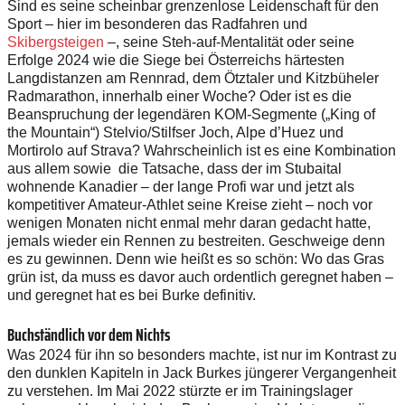
Sind es seine scheinbar grenzenlose Leidenschaft für den
Sport – hier im besonderen das Radfahren und
Skibergsteigen
–, seine Steh-auf-Mentalität oder seine
Erfolge 2024 wie die Siege bei Österreichs härtesten
Langdistanzen am Rennrad, dem Ötztaler und Kitzbüheler
Radmarathon, innerhalb einer Woche? Oder ist es die
Beanspruchung der legendären KOM-Segmente („King of
the Mountain“) Stelvio/Stilfser Joch, Alpe d’Huez und
Mortirolo auf Strava? Wahrscheinlich ist es eine Kombination
aus allem sowie die Tatsache, dass der im Stubaital
wohnende Kanadier – der lange Profi war und jetzt als
kompetitiver Amateur-Athlet seine Kreise zieht – noch vor
wenigen Monaten nicht enmal mehr daran gedacht hatte,
jemals wieder ein Rennen zu bestreiten. Geschweige denn
es zu gewinnen. Denn wie heißt es so schön: Wo das Gras
grün ist, da muss es davor auch ordentlich geregnet haben –
und geregnet hat es bei Burke definitiv.
Buchständlich vor dem Nichts
Was 2024 für ihn so besonders machte, ist nur im Kontrast zu
den dunklen Kapiteln in Jack Burkes jüngerer Vergangenheit
zu verstehen. Im Mai 2022 stürzte er im Trainingslager