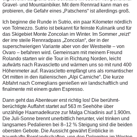
Gravel- und Mountainbiker. Mit dem Rennrad kann man es
probieren, die Gefahr eines „Patschens“ ist allerdings groß.
Ich beginne die Runde in Sutrio, ein paar Kilometer nördlich
von Tolmezzo. Sutrio ist bekannt für feinste Kulinarik und für
das Skigebiet Monte Zoncolan im Winter. Im Sommer „reizt“
der irre steile Rennradpass „Zoncolan“, der in der
superschwierigen Variante aber von der Westseite – von
Ovaro – befahren wird. Gemeinsam mit meinem Freund
Rolando starten wir die Tour in Richtung Norden, leicht
aufwärts nach Ravascletto und wärmen uns so mit rund 400
Höhenmeter auf. Ravascletto empfängt uns als romantischer
Ort mitten in den italienischen „Alpi Carniche“. Die kurze
Abfahrt nach Comeglians genießen wir landschaftlich und
finalmente mit einem guten Espresso.
Dann geht das Abenteuer erst richtig los! Die berühmt-
berüchtigte Auffahrt startet auf 563 m Seehöhe über
unzählige Haarnadelkurze zur Malga Chiadinis auf 1.900m.
Die Juli-Sonne brennt unerbittlich herunter, viel trinken und
langsames Pedalieren bei 8–12 % Steigung sind die beiden
obersten Gebote. Die Aussicht gewährt Einblicke in
traumhafte Berglandschaften, von den Dolomiten im Westen