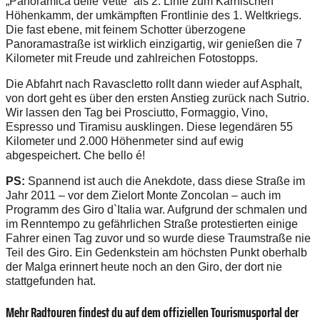
„Panoramica delle Vette“ als 2. Linie zum Karnischen
Höhenkamm, der umkämpften Frontlinie des 1. Weltkriegs.
Die fast ebene, mit feinem Schotter überzogene
Panoramastraße ist wirklich einzigartig, wir genießen die 7
Kilometer mit Freude und zahlreichen Fotostopps.
Die Abfahrt nach Ravascletto rollt dann wieder auf Asphalt,
von dort geht es über den ersten Anstieg zurück nach Sutrio.
Wir lassen den Tag bei Prosciutto, Formaggio, Vino,
Espresso und Tiramisu ausklingen. Diese legendären 55
Kilometer und 2.000 Höhenmeter sind auf ewig
abgespeichert. Che bello é!
PS:
Spannend ist auch die Anekdote, dass diese Straße im
Jahr 2011 – vor dem Zielort Monte Zoncolan – auch im
Programm des Giro d`Italia war. Aufgrund der schmalen und
im Renntempo zu gefährlichen Straße protestierten einige
Fahrer einen Tag zuvor und so wurde diese Traumstraße nie
Teil des Giro. Ein Gedenkstein am höchsten Punkt oberhalb
der Malga erinnert heute noch an den Giro, der dort nie
stattgefunden hat.
Mehr Radtouren findest du auf dem offiziellen Tourismusportal der