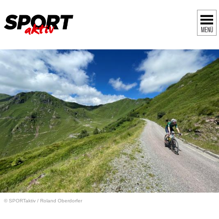
MENÜ
© SPORTaktiv
/
Roland Oberdorfer