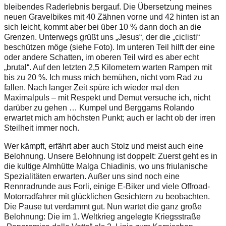
bleibendes Raderlebnis bergauf. Die Übersetzung meines
neuen Gravelbikes mit 40 Zähnen vorne und 42 hinten ist an
sich leicht, kommt aber bei über 10 % dann doch an die
Grenzen. Unterwegs grüßt uns „Jesus“, der die „ciclisti“
beschützen möge (siehe Foto). Im unteren Teil hilft der eine
oder andere Schatten, im oberen Teil wird es aber echt
„brutal“. Auf den letzten 2,5 Kilometern warten Rampen mit
bis zu 20 %. Ich muss mich bemühen, nicht vom Rad zu
fallen. Nach langer Zeit spüre ich wieder mal den
Maximalpuls – mit Respekt und Demut versuche ich, nicht
darüber zu gehen … Kumpel und Berggams Rolando
erwartet mich am höchsten Punkt; auch er lacht ob der irren
Steilheit immer noch.
Wer kämpft, erfährt aber auch Stolz und meist auch eine
Belohnung. Unsere Belohnung ist doppelt: Zuerst geht es in
die kultige Almhütte Malga Chiadinis, wo uns friulanische
Spezialitäten erwarten. Außer uns sind noch eine
Rennradrunde aus Forli, einige E-Biker und viele Offroad-
Motorradfahrer mit glücklichen Gesichtern zu beobachten.
Die Pause tut verdammt gut. Nun wartet die ganz große
Belohnung: Die im 1. Weltkrieg angelegte Kriegsstraße