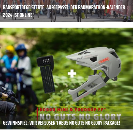
RADSPORTBEGEISTERTE, AUFGEPASST: DER RADMARATHON-KALENDER
2024 IST ONLINE!
GEWINNSPIEL: WIR VERLOSEN 1 ABUS NO GUTS NO GLORY PACKAGE!