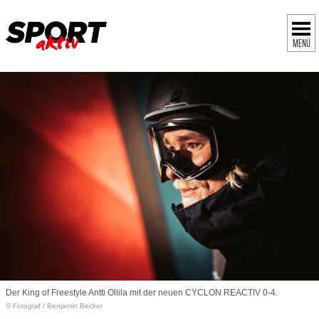
MENÜ
Der King of Freestyle Antti Ollila mit der neuen CYCLON REACTIV 0-4.
© Fotograf
/
Benjamin Becker