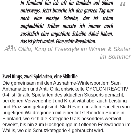
In Finnland bin ich oft im Dunkeln auf Skiern
unterwegs. Jetzt brauche ich den ganzen Tag nur
noch eine einzige Scheibe, das ist schon
unglaublich! Früher musste ich immer noch
zusätzlich eine ungetönte Scheibe dabei haben,
das ist jetzt vorbei. Eine echte Revolution.
Antti Ollila, King of Freestyle im Winter & Skater
im Sommer
Zwei Kings, zwei Spielarten, eine Skibrille
Die
gemeinsam mit den Ausnahme-Wintersportlern S
am
Anthamatten und Antti Olila
entwickelte CYCLON REACTIV
0-4
ist für alle Spielarten des aktuellen Skisports gemacht,
bei denen Verwegenheit und Kreativität aber auch Leistung
und Präzision gefragt sind:
Ski-Reviere in allen Facetten von
hügeligen Waldregionen mit einer tief stehenden Sonne in
Finnland, wo sich die Kategorie 0 als besonders wertvoll
erweist, bis hin zum Hochgebirge mit offenen Felswänden im
Wallis, wo die Schutzkategorie 4 gebraucht wird.