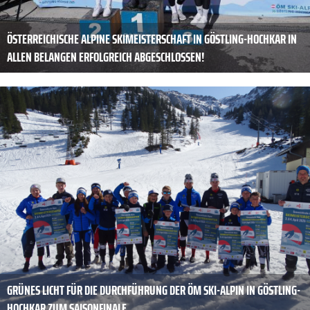
ÖSTERREICHISCHE ALPINE SKIMEISTERSCHAFT IN GÖSTLING-HOCHKAR IN
ALLEN BELANGEN ERFOLGREICH ABGESCHLOSSEN!
GRÜNES LICHT FÜR DIE DURCHFÜHRUNG DER ÖM SKI-ALPIN IN GÖSTLING-
HOCHKAR ZUM SAISONFINALE