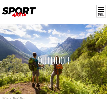
MENÜ
OUTDOOR
© iStock
/
NicoElNino