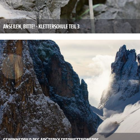
ANSEILEN, BITTE! - KLETTERSCHULE TEIL 3
GEWINNERBILD DES ARC´TERYX FOTOWETTBEWERBS