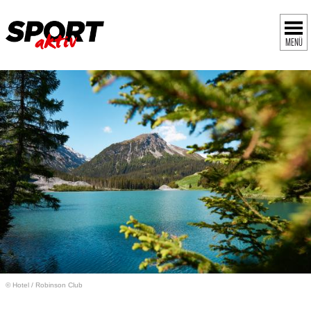
MENÜ
© Hotel
/
Robinson Club