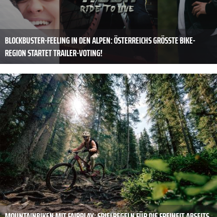
BLOCKBUSTER-FEELING IN DEN ALPEN: ÖSTERREICHS GRÖSSTE BIKE-R
EGION STARTET TRAILER-VOTING!
MOUNTAINBIKEN MIT FAIRPLAY: SPIELREGELN FÜR DIE FREIHEIT ABSEITS