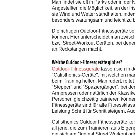
Man findet sie oft in Parks oder in d
Angestellten die Möglichkeit, an der fri
sie Wind und Wetter standhalten, indem
besonders wartungsarm und leicht zu b
Die richtigen Outdoor-Fitnessgeräte so
können. Hier unterscheidet man zwisc
bzw. Street-Workout Geräten, bei den
an Reckstangen macht.
Welche Outdoor-Fitnessgeräte gibt es?
Outdoor-Fitnessgeräte
lassen sich in 
"Calisthenics-Geräte", mit welchen m
beim Training helfen. Man rudert, reite
"Stepper" und "Spaziergänger", bei d
Armpressen oder natürlich der Klassike
Personen gleichzeitig trainieren können
Fitnessgeräte sind für alle Fitnessklas
Leistung Schritt für Schritt steigern. A
Calisthenics Outdoor Fitnessgeräte ko
all jene, die zum Trainieren aufs Eige
die sich am Original Street Workout o