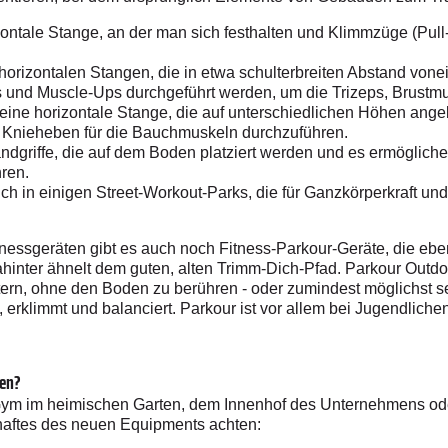
izontale Stange, an der man sich festhalten und Klimmzüge (Pu
horizontalen Stangen, die in etwa schulterbreiten Abstand vone
 und Muscle-Ups durchgeführt werden, um die Trizeps, Brustmu
 eine horizontale Stange, die auf unterschiedlichen Höhen ange
Knieheben für die Bauchmuskeln durchzuführen.
Handgriffe, die auf dem Boden platziert werden und es ermöglich
ren.
ich in einigen Street-Workout-Parks, die für Ganzkörperkraft un
nessgeräten gibt es auch noch Fitness-Parkour-Geräte, die eben
hinter ähnelt dem guten, alten Trimm-Dich-Pfad. Parkour Outdo
tern, ohne den Boden zu berühren - oder zumindest möglichst s
 erklimmt und balanciert. Parkour ist vor allem bei Jugendlic
ten?
Gym im heimischen Garten, dem Innenhof des Unternehmens oder
haftes des neuen Equipments achten: