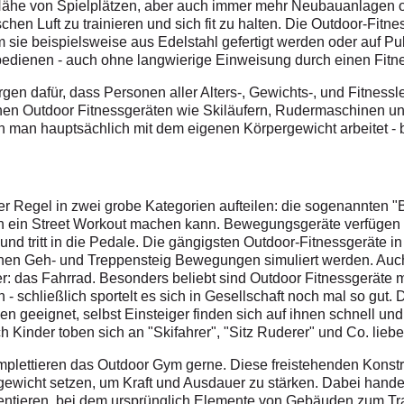
er Nähe von Spielplätzen, aber auch immer mehr Neubauanlagen o
schen Luft zu trainieren und sich fit zu halten. Die Outdoor-Fitn
 sie beispielsweise aus Edelstahl gefertigt werden oder auf P
edienen - auch ohne langwierige Einweisung durch einen Fitne
rgen dafür, dass Personen aller Alters-, Gewichts-, und Fitnes
hen Outdoor Fitnessgeräten wie Skiläufern, Rudermaschinen u
en man hauptsächlich mit dem eigenen Körpergewicht arbeitet 
der Regel in zwei grobe Kategorien aufteilen: die sogenannten 
an ein Street Workout machen kann. Bewegungsgeräte verfügen 
t und tritt in die Pedale. Die gängigsten Outdoor-Fitnessgeräte 
enen Geh- und Treppensteig Bewegungen simuliert werden. Auch
r: das Fahrrad. Besonders beliebt sind Outdoor Fitnessgeräte 
 - schließlich sportelt es sich in Gesellschaft noch mal so gut.
sen geeignet, selbst Einsteiger finden sich auf ihnen schnell un
uch Kinder toben sich an "Skifahrer", "Sitz Ruderer" und Co. lie
mplettieren das Outdoor Gym gerne. Diese freistehenden Konstr
ngewicht setzen, um Kraft und Ausdauer zu stärken. Dabei hande
rientieren, bei dem ursprünglich Elemente von Gebäuden zum Tr