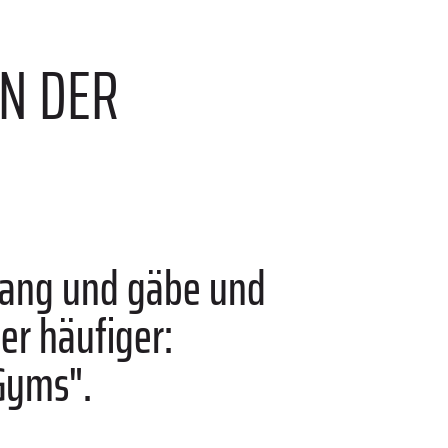
AN DER
 gang und gäbe und
er häufiger:
Gyms".