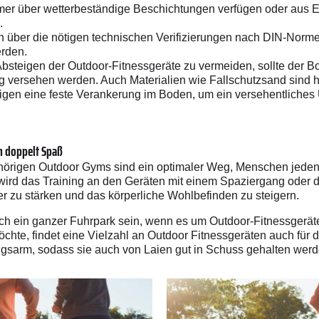
mer über wetterbeständige Beschichtungen verfügen oder aus Edel
.
en über die nötigen technischen Verifizierungen nach DIN-Nor
erden.
bsteigen der Outdoor-Fitnessgeräte zu vermeiden, sollte der 
 versehen werden. Auch Materialien wie Fallschutzsand sind hi
tigen eine feste Verankerung im Boden, um ein versehentliche
ch doppelt Spaß
örigen Outdoor Gyms sind ein optimaler Weg, Menschen jeden A
ll wird das Training an den Geräten mit einem Spaziergang oder
 zu stärken und das körperliche Wohlbefinden zu steigern.
ich ein ganzer Fuhrpark sein, wenn es um Outdoor-Fitnessgerät
hte, findet eine Vielzahl an Outdoor Fitnessgeräten auch für 
ngsarm, sodass sie auch von Laien gut in Schuss gehalten wer