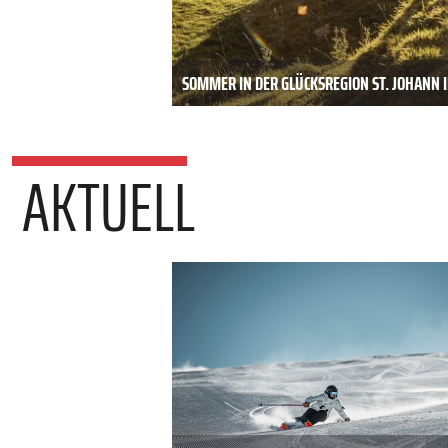
SOMMER IN DER GLÜCKSREGION ST. JOHANN I
AKTUELL