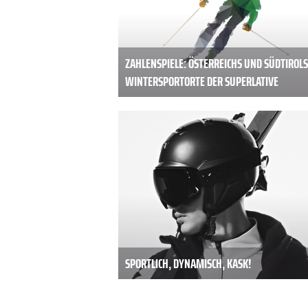
ZAHLENSPIELE: ÖSTERREICHS UND SÜDTIROLS
WINTERSPORTORTE DER SUPERLATIVE
SPORTLICH, DYNAMISCH, KASK!