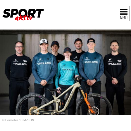
MENÜ
© Hersteller
/
SIMPLON