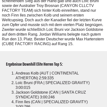
scheinenden Sieg aus der Hand gab und auch Loïc Bruni
sowie der Australier Troy Brosnan (CANYON CLLCTV
FACTORY TEAM) sich hinter Kolb einreihten, stand nur
noch Finn Iles zwischen Kolb und seinem ersten
Weltcupsieg. Doch auch der Kanadier fiel der letzten Kurve
zum Opfer und musste sich mit dem vierten Platz begnügen.
Zweiter wurde schließlich Loïc Bruni vor Jackson Goldstone
auf dem dritten Rang. Jordan Williams belegte nach gutem
Run den 13. Platz. Bester Deutscher wurde Max Hartenstern
(CUBE FACTORY RACING) auf Rang 15.
Ergebnisse Downhill Elite Herren Top 5:
Andreas Kolb (AUT | CONTINENTAL
ATHERTON) 2:59:335
Loïc Bruni (FRA | SPECIALIZED GRAVITY)
3:00:015
Jackson Goldstone (CAN | SANTA CRUZ
SYNDICATE) 3:00:246
Finn Iles (CAN | SPECIALIZED GRAVITY)
3:00:786