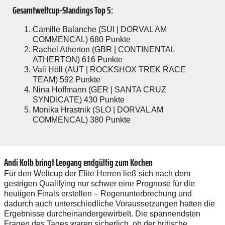
Gesamtweltcup-Standings Top 5:
Camille Balanche (SUI | DORVAL AM
COMMENCAL) 680 Punkte
Rachel Atherton (GBR | CONTINENTAL
ATHERTON) 616 Punkte
Vali Höll (AUT | ROCKSHOX TREK RACE
TEAM) 592 Punkte
Nina Hoffmann (GER | SANTA CRUZ
SYNDICATE) 430 Punkte
Monika Hrastnik (SLO | DORVAL AM
COMMENCAL) 380 Punkte
Andi Kolb bringt Leogang endgültig zum Kochen
Für den Weltcup der Elite Herren ließ sich nach dem
gestrigen Qualifying nur schwer eine Prognose für die
heutigen Finals erstellen – Regenunterbrechung und
dadurch auch unterschiedliche Voraussetzungen hatten die
Ergebnisse durcheinandergewirbelt. Die spannendsten
Fragen des Tages waren sicherlich, ob der britische