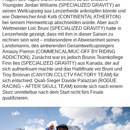
Youngster Jordan Williams (SPECIALIZED GRAVITY) an
seinen Weltcupsieg aus Lenzerheide anknüpfen könnte und
wie Österreicher Andi Kolb (CONTINENTAL ATHERTON)
bei seinem Heimweltcup abschneiden würde. Aber auch
Weltmeister Loïc Bruni (SPECIALIZED GRAVITY) hatte in
Lenzerheide gezeigt, dass mit ihm in dieser Saison zu
rechnen sein wird – insbesondere in Abwesenheit seines
Landsmanns, des amtierenden Gesamtweltcupsiegers
Amaury Pierron (COMMENCAL/MUC-OFF BY RIDING
ADDICTION). Zunächst war es jedoch Brunis Teamkollege
Finn Iles (SPECIALIZED GRAVITY) aus Kanada, der auf
sich aufmerksam machte und das Halbfinale vor Bruni und
Troy Brosnan (CANYON CCLCTV FACTORY TEAM) für
sich entschied. Quali-Sieger Davide Palazzari (ROGUE
RACING – AFTER SKULL TEAM) konnte sich nach einem
Sturz unmittelbar nach dem Start nicht fürs Finale
qualifizieren.