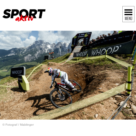
MENÜ
© Fotograf
/
Mablinger