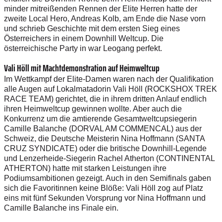
minder mitreißenden Rennen der Elite Herren hatte der
zweite Local Hero, Andreas Kolb, am Ende die Nase vorn
und schrieb Geschichte mit dem ersten Sieg eines
Österreichers in einem Downhill Weltcup. Die
österreichische Party in war Leogang perfekt.
Vali Höll mit Machtdemonstration auf Heimweltcup
Im Wettkampf der Elite-Damen waren nach der Qualifikation
alle Augen auf Lokalmatadorin Vali Höll (ROCKSHOX TREK
RACE TEAM) gerichtet, die in ihrem dritten Anlauf endlich
ihren Heimweltcup gewinnen wollte. Aber auch die
Konkurrenz um die amtierende Gesamtweltcupsiegerin
Camille Balanche (DORVAL AM COMMENCAL) aus der
Schweiz, die Deutsche Meisterin Nina Hoffmann (SANTA
CRUZ SYNDICATE) oder die britische Downhill-Legende
und Lenzerheide-Siegerin Rachel Atherton (CONTINENTAL
ATHERTON) hatte mit starken Leistungen ihre
Podiumsambitionen gezeigt. Auch in den Semifinals gaben
sich die Favoritinnen keine Blöße: Vali Höll zog auf Platz
eins mit fünf Sekunden Vorsprung vor Nina Hoffmann und
Camille Balanche ins Finale ein.