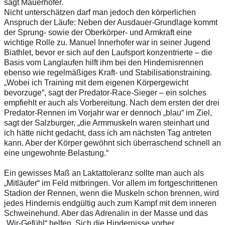
sagt Mauerhofer.
Nicht unterschätzen darf man jedoch den körperlichen
Anspruch der Läufe: Neben der Ausdauer-Grundlage kommt
der Sprung- sowie der Oberkörper- und Armkraft eine
wichtige Rolle zu. Manuel Innerhofer war in seiner Jugend
Biathlet, bevor er sich auf den Laufsport konzentrierte – die
Basis vom Langlaufen hilft ihm bei den Hindernisrennen
ebenso wie regelmäßiges Kraft- und Stabilisationstraining.
„Wobei ich Training mit dem eigenen Körpergewicht
bevorzuge“, sagt der Predator-Race-Sieger – ein solches
empfiehlt er auch als Vorbereitung. Nach dem ersten der drei
Predator-Rennen im Vorjahr war er dennoch „blau“ im Ziel,
sagt der Salzburger, „die Armmuskeln waren steinhart und
ich hätte nicht gedacht, dass ich am nächsten Tag antreten
kann. Aber der Körper gewöhnt sich überraschend schnell an
eine ungewohnte Belastung.“
Ein gewisses Maß an Laktattoleranz sollte man auch als
„Mitläufer“ im Feld mitbringen. Vor allem im fortgeschrittenen
Stadion der Rennen, wenn die Muskeln schon brennen, wird
jedes Hindernis endgültig auch zum Kampf mit dem inneren
Schweinehund. Aber das Adrenalin in der Masse und das
„Wir-Gefühl“ helfen. Sich die Hindernisse vorher