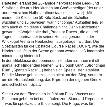
Härteste“, erzählt der 26-jährige hervorragende Berg- und
Straßenläufer aus Neukirchen am Großvenediger (der unter
anderem schon Halbmarathonstaatsmeister war). „Mit
meinen 65 Kilo einen 50-Kilo-Sack auf die Schultern
wuchten und zu bewegen, war nicht ohne.“ Aufhalten ließ er
sich auch durch diese Challenge nicht. Der Neukirchener
gewann im Vorjahr alle drei „Predator Races“, die an drei
Tagen hintereinander in seiner Heimat, genauer: in der
Wildkogel Arena in Neukirchen, ausgetragen wurden. Die
Spezialisten für die Obstacle Course Races („OCR“), wie die
Hindernisläufe in der Szene genannt werden, ließ Innerhofer
minutenlang hinter sich.
In der Eliteklasse der boomenden Hindernisrennen mit oft
martialisch klingenden Namen (wie „Tough Guy“, „Strongman
Run“, „Spartan Race“ ...) haben sich Spezialisten etabliert.
Für die Masse geht es zugleich nicht um den Sieg, sondern
um die Herausforderung, das Erproben der eigenen Grenzen
und schlicht den Spaß.
Scheu vor den Elementen ist fehl am Platz: Wasser und
Schlamm gehören bei den Läufen zum Standard-Repertoire
– was für spektakuläre Bilder sorgt. Die Frage, was für