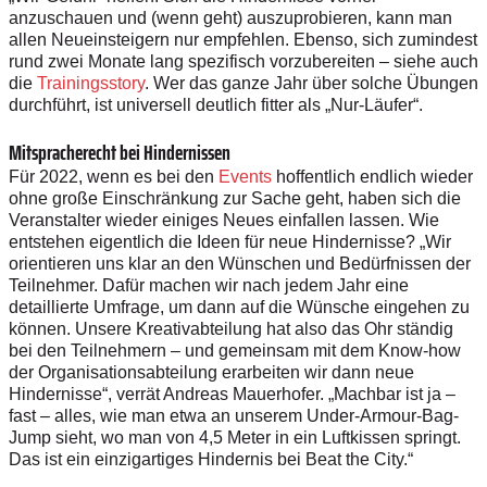
anzuschauen und (wenn geht) auszuprobieren, kann man
allen Neueinsteigern nur empfehlen. Ebenso, sich zumindest
rund zwei Monate lang spezifisch vorzubereiten – siehe auch
die
Trainingsstory
. Wer das ganze Jahr über solche Übungen
durchführt, ist universell deutlich fitter als „Nur-­Läufer“.
Mitspracherecht bei Hindernissen
Für 2022, wenn es bei den
Events
hoffentlich endlich wieder
ohne große Einschränkung zur Sache geht, haben sich die
Veranstalter wieder einiges Neues einfallen lassen. Wie
entstehen eigentlich die Ideen für neue Hindernisse? „Wir
orientieren uns klar an den Wünschen und Bedürfnissen der
Teilnehmer. Dafür machen wir nach jedem Jahr eine
detaillierte Umfrage, um dann auf die Wünsche eingehen zu
können. Unsere Kreativabteilung hat also das Ohr ständig
bei den Teilnehmern – und gemeinsam mit dem Know-how
der Organisationsabteilung erarbeiten wir dann neue
Hindernisse“, verrät Andreas Mauerhofer. „Machbar ist ja –
fast – alles, wie man etwa an unserem Under-Armour-Bag-
Jump sieht, wo man von 4,5 Meter in ein Luftkissen springt.
Das ist ein einzigartiges Hindernis bei Beat the City.“