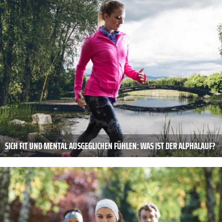
SICH FIT UND MENTAL AUSGEGLICHEN FÜHLEN: WAS IST DER ALPHALAUF?