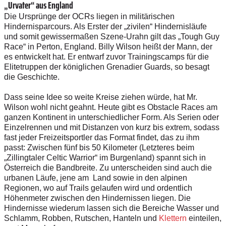
„Urvater“ aus England
Die Ursprünge der OCRs liegen in militärischen
Hindernisparcours. Als Erster der „zivilen“ Hindernisläufe
und somit gewissermaßen Szene-Urahn gilt das „Tough Guy
Race“ in Perton, England. Billy Wilson heißt der Mann, der
es entwickelt hat. Er entwarf zuvor Trainingscamps für die
Elitetruppen der königlichen Grenadier Guards, so besagt
die Geschichte.
Dass seine Idee so weite Kreise ziehen würde, hat Mr.
Wilson wohl nicht geahnt. Heute gibt es Obstacle Races am
ganzen Kontinent in unterschiedlicher Form. Als Serien oder
Einzelrennen und mit Distanzen von kurz bis extrem, sodass
fast jeder Freizeitsportler das Format findet, das zu ihm
passt: Zwischen fünf bis 50 Kilometer (Letzteres beim
„Zillingtaler Celtic Warrior“ im Burgenland) spannt sich in
Österreich die Bandbreite. Zu unterscheiden sind auch die
urbanen Läufe, jene am Land sowie in den alpinen
Regionen, wo auf Trails gelaufen wird und ordentlich
Höhenmeter zwischen den Hindernissen liegen. Die
Hindernisse wiederum lassen sich die Bereiche Wasser und
Schlamm, Robben, Rutschen, Hanteln und
Klettern
einteilen,