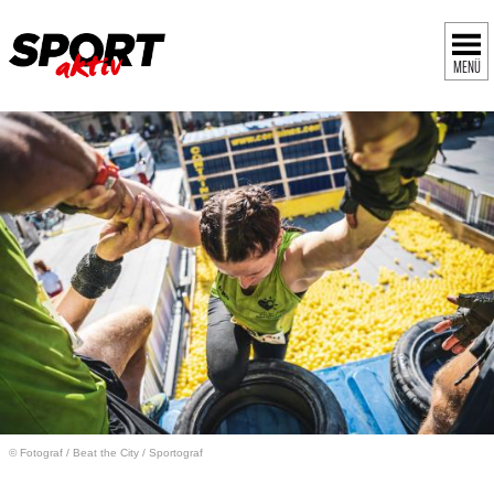
MENÜ
© Fotograf
/
Beat the City / Sportograf