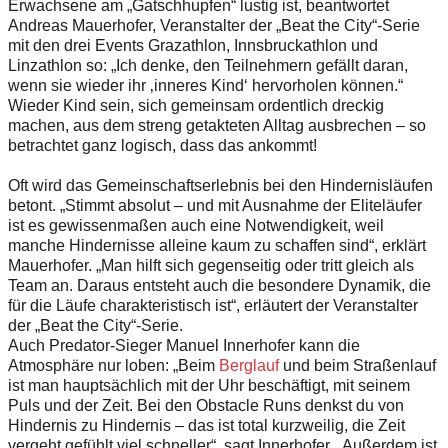
Erwachsene am „Gatschhupfen“ lustig ist, beantwortet
Andreas Mauerhofer, Veranstalter der „Beat the City“-Serie
mit den drei Events Grazathlon, Innsbruckathlon und
Linzathlon so: „Ich denke, den Teilnehmern gefällt daran,
wenn sie wieder ihr ‚inneres Kind‘ hervorholen können.“
Wieder Kind sein, sich gemeinsam ordentlich dreckig
machen, aus dem streng getakteten Alltag ausbrechen – so
betrachtet ganz logisch, dass das ankommt!
Oft wird das Gemeinschaftserlebnis bei den Hindernisläufen
betont. „Stimmt absolut – und mit Ausnahme der Eliteläufer
ist es gewissenmaßen auch eine Notwendigkeit, weil
manche Hindernisse alleine kaum zu schaffen sind“, erklärt
Mauerhofer. „Man hilft sich gegenseitig oder tritt gleich als
Team an. Daraus entsteht auch die besondere Dynamik, die
für die Läufe charakteristisch ist“, erläutert der Veranstalter
der „Beat the City“-Serie.
Auch Predator-Sieger Manuel Innerhofer kann die
Atmosphäre nur loben: „Beim
Berglauf
und beim Straßenlauf
ist man hauptsächlich mit der Uhr beschäftigt, mit seinem
Puls und der Zeit. Bei den Obstacle Runs denkst du von
Hindernis zu Hindernis – das ist total kurzweilig, die Zeit
vergeht gefühlt viel schneller“, sagt Innerhofer. „Außerdem ist