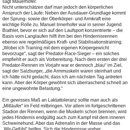
sagt Mauerhofer.
Nicht unterschätzen darf man jedoch den körperlichen
Anspruch der Läufe: Neben der Ausdauer-Grundlage kommt
der Sprung- sowie der Oberkörper- und Armkraft eine
wichtige Rolle zu. Manuel Innerhofer war in seiner Jugend
Biathlet, bevor er sich auf den Laufsport konzentrierte – die
Basis vom Langlaufen hilft ihm bei den Hindernisrennen
ebenso wie regelmäßiges Kraft- und Stabilisationstraining.
„Wobei ich Training mit dem eigenen Körpergewicht
bevorzuge“, sagt der Predator-Race-Sieger – ein solches
empfiehlt er auch als Vorbereitung. Nach dem ersten der drei
Predator-Rennen im Vorjahr war er dennoch „blau“ im Ziel,
sagt der Salzburger, „die Armmuskeln waren steinhart und
ich hätte nicht gedacht, dass ich am nächsten Tag antreten
kann. Aber der Körper gewöhnt sich überraschend schnell an
eine ungewohnte Belastung.“
Ein gewisses Maß an Laktattoleranz sollte man auch als
„Mitläufer“ im Feld mitbringen. Vor allem im fortgeschrittenen
Stadion der Rennen, wenn die Muskeln schon brennen, wird
jedes Hindernis endgültig auch zum Kampf mit dem inneren
Schweinehund. Aber das Adrenalin in der Masse und das
„Wir-Gefühl“ helfen. Sich die Hindernisse vorher