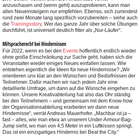
anzuschauen und (wenn geht) auszuprobieren, kann man
allen Neueinsteigern nur empfehlen. Ebenso, sich zumindest
rund zwei Monate lang spezifisch vorzubereiten – siehe auch
die
Trainingsstory
. Wer das ganze Jahr über solche Übungen
durchführt, ist universell deutlich fitter als „Nur-­Läufer“.
Mitspracherecht bei Hindernissen
Für 2022, wenn es bei den
Events
hoffentlich endlich wieder
ohne große Einschränkung zur Sache geht, haben sich die
Veranstalter wieder einiges Neues einfallen lassen. Wie
entstehen eigentlich die Ideen für neue Hindernisse? „Wir
orientieren uns klar an den Wünschen und Bedürfnissen der
Teilnehmer. Dafür machen wir nach jedem Jahr eine
detaillierte Umfrage, um dann auf die Wünsche eingehen zu
können. Unsere Kreativabteilung hat also das Ohr ständig
bei den Teilnehmern – und gemeinsam mit dem Know-how
der Organisationsabteilung erarbeiten wir dann neue
Hindernisse“, verrät Andreas Mauerhofer. „Machbar ist ja –
fast – alles, wie man etwa an unserem Under-Armour-Bag-
Jump sieht, wo man von 4,5 Meter in ein Luftkissen springt.
Das ist ein einzigartiges Hindernis bei Beat the City.“