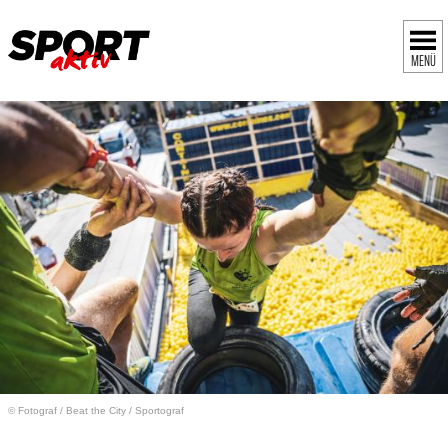
MENÜ
© Fotograf
/
Beat the City / Sportograf