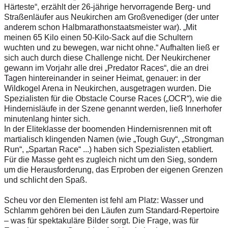
Härteste“, erzählt der 26-jährige hervorragende Berg- und
Straßenläufer aus Neukirchen am Großvenediger (der unter
anderem schon Halbmarathonstaatsmeister war). „Mit
meinen 65 Kilo einen 50-Kilo-Sack auf die Schultern
wuchten und zu bewegen, war nicht ohne.“ Aufhalten ließ er
sich auch durch diese Challenge nicht. Der Neukirchener
gewann im Vorjahr alle drei „Predator Races“, die an drei
Tagen hintereinander in seiner Heimat, genauer: in der
Wildkogel Arena in Neukirchen, ausgetragen wurden. Die
Spezialisten für die Obstacle Course Races („OCR“), wie die
Hindernisläufe in der Szene genannt werden, ließ Innerhofer
minutenlang hinter sich.
In der Eliteklasse der boomenden Hindernisrennen mit oft
martialisch klingenden Namen (wie „Tough Guy“, „Strongman
Run“, „Spartan Race“ ...) haben sich Spezialisten etabliert.
Für die Masse geht es zugleich nicht um den Sieg, sondern
um die Herausforderung, das Erproben der eigenen Grenzen
und schlicht den Spaß.
Scheu vor den Elementen ist fehl am Platz: Wasser und
Schlamm gehören bei den Läufen zum Standard-Repertoire
– was für spektakuläre Bilder sorgt. Die Frage, was für