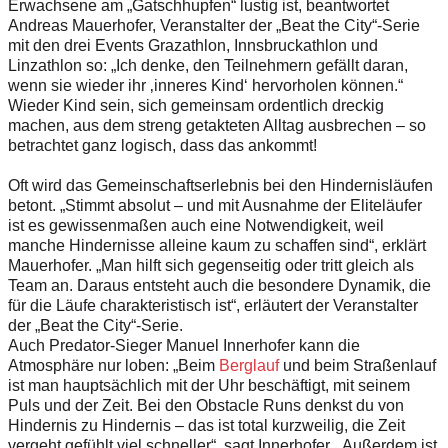
Erwachsene am „Gatschhupfen“ lustig ist, beantwortet
Andreas Mauerhofer, Veranstalter der „Beat the City“-Serie
mit den drei Events Grazathlon, Innsbruckathlon und
Linzathlon so: „Ich denke, den Teilnehmern gefällt daran,
wenn sie wieder ihr ‚inneres Kind‘ hervorholen können.“
Wieder Kind sein, sich gemeinsam ordentlich dreckig
machen, aus dem streng getakteten Alltag ausbrechen – so
betrachtet ganz logisch, dass das ankommt!
Oft wird das Gemeinschaftserlebnis bei den Hindernisläufen
betont. „Stimmt absolut – und mit Ausnahme der Eliteläufer
ist es gewissenmaßen auch eine Notwendigkeit, weil
manche Hindernisse alleine kaum zu schaffen sind“, erklärt
Mauerhofer. „Man hilft sich gegenseitig oder tritt gleich als
Team an. Daraus entsteht auch die besondere Dynamik, die
für die Läufe charakteristisch ist“, erläutert der Veranstalter
der „Beat the City“-Serie.
Auch Predator-Sieger Manuel Innerhofer kann die
Atmosphäre nur loben: „Beim
Berglauf
und beim Straßenlauf
ist man hauptsächlich mit der Uhr beschäftigt, mit seinem
Puls und der Zeit. Bei den Obstacle Runs denkst du von
Hindernis zu Hindernis – das ist total kurzweilig, die Zeit
vergeht gefühlt viel schneller“, sagt Innerhofer. „Außerdem ist