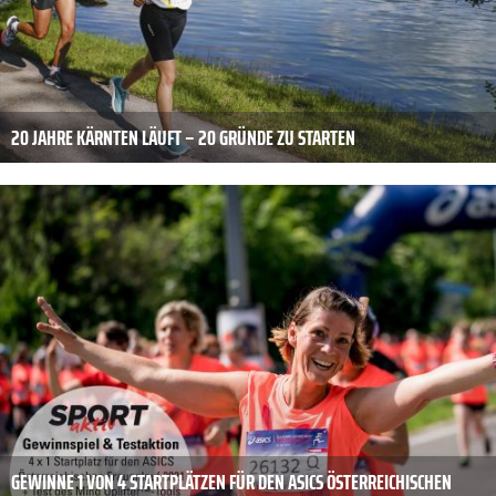
20 JAHRE KÄRNTEN LÄUFT – 20 GRÜNDE ZU STARTEN
GEWINNE 1 VON 4 STARTPLÄTZEN FÜR DEN ASICS ÖSTERREICHISCHEN