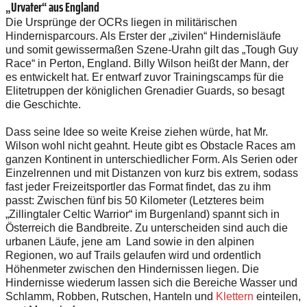
„Urvater“ aus England
Die Ursprünge der OCRs liegen in militärischen
Hindernisparcours. Als Erster der „zivilen“ Hindernisläufe
und somit gewissermaßen Szene-Urahn gilt das „Tough Guy
Race“ in Perton, England. Billy Wilson heißt der Mann, der
es entwickelt hat. Er entwarf zuvor Trainingscamps für die
Elitetruppen der königlichen Grenadier Guards, so besagt
die Geschichte.
Dass seine Idee so weite Kreise ziehen würde, hat Mr.
Wilson wohl nicht geahnt. Heute gibt es Obstacle Races am
ganzen Kontinent in unterschiedlicher Form. Als Serien oder
Einzelrennen und mit Distanzen von kurz bis extrem, sodass
fast jeder Freizeitsportler das Format findet, das zu ihm
passt: Zwischen fünf bis 50 Kilometer (Letzteres beim
„Zillingtaler Celtic Warrior“ im Burgenland) spannt sich in
Österreich die Bandbreite. Zu unterscheiden sind auch die
urbanen Läufe, jene am Land sowie in den alpinen
Regionen, wo auf Trails gelaufen wird und ordentlich
Höhenmeter zwischen den Hindernissen liegen. Die
Hindernisse wiederum lassen sich die Bereiche Wasser und
Schlamm, Robben, Rutschen, Hanteln und
Klettern
einteilen,