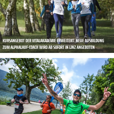
KURSANGEBOT DER VITALAKADEMIE ERWEITERT: NEUE AUSBILDUNG
ZUM ALPHALAUF-COACH WIRD AB SOFORT IN LINZ ANGEBOTEN