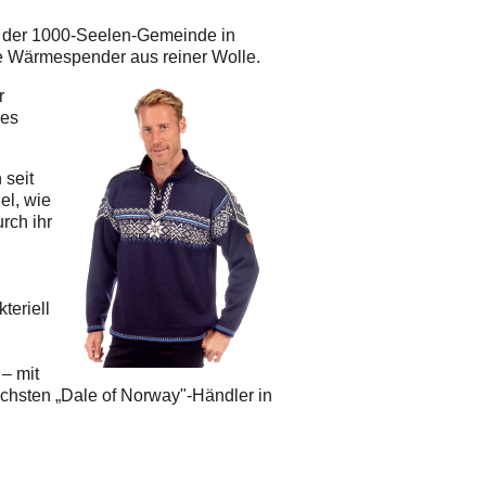
 In der 1000-Seelen-Gemeinde in
ie Wärmespender aus reiner Wolle.
r
les
 seit
el, wie
rch ihr
teriell
 – mit
ächsten „Dale of Norway"-Händler in