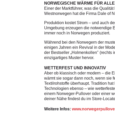
NORWEGISCHE WÄRME FÜR ALLE
Einer der Marktführer, was die Qualität
Westnorwegen hat die Firma Dale of No
Produktion kostet Strom – und auch de
Umgebung erzeugen die notwendige Elekt
immer noch in Norwegen produziert.
Während bei den Norwegern der musterg
einigen Jahren ein Revival in der Mod
der Bestseller „Holmenkollen" (rechts i
einzigartiges Muster hervor.
WETTERFEST UND INNOVATIV
Aber ob klassisch oder modern – die E
wärmt sie sogar dann noch, wenn sie fe
Textilrohstoffe überhaupt. Tradition ha
Technologien ebenso – wie wetterfeste 
einem Norweger-Pullover oder einer we
deiner Nähe findest du im Store-Locato
Weitere Infos:
www.norwegerpullover