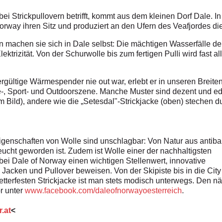
 bei Strickpullovern betrifft, kommt aus dem kleinen Dorf Dale.
rway ihren Sitz und produziert an den Ufern des Veafjordes d
n machen sie sich in Dale selbst: Die mächtigen Wasserfälle de
rizität. Von der Schurwolle bis zum fertigen Pulli wird fast al
ültige Wärmespender nie out war, erlebt er in unseren Breiten
e-, Sport- und Outdoorszene. Manche Muster sind dezent und ed
m Bild), andere wie die „Setesdal"-Strickjacke (oben) stechen du
igenschaften von Wolle sind unschlagbar: Von Natur aus antibak
ucht geworden ist. Zudem ist Wolle einer der nachhaltigsten
t bei Dale of Norway einen wichtigen Stellenwert, innovative
Jacken und Pullover beweisen. Von der Skipiste bis in die City
tterfesten Strickjacke ist man stets modisch unterwegs. Den n
r unter
www.facebook.com/daleofnorwayoesterreich
.
.at
<