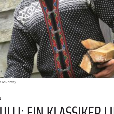
le of Norway
N
LI: EIN KLASSIKER LI