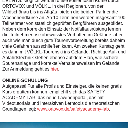
EVENTS. Möglich werden diese kostenlosen Kurse durch
ORTOVOX und VÖLKL. In drei Regionen, von der
Wildschönau bis ins Allgäu, bieten die beiden Partner die
Wochenendkurse an. An 10 Terminen werden insgesamt 100
Teilnehmer von staatlich geprüften Bergführern ausgebildet.
Neben dem korrekten Einsatz der Notfallausrüstung lernen
die Teilnehmer risikobewusstes Verhalten im Gelände, aber
auch wie man durch gute Tourenvorbereitung bereits daheim
viele Gefahren ausschließen kann. Am zweiten Kurstag geht
es dann mit VÖLKL-Tourenski ins Gelände. Richtige Auf- und
Abfahrtstechnik stehen ebenso auf dem Plan, wie sichere
Spurenanlage und korrekte Verhaltensweisen im Gelände.
Zur Anmeldung geht es
hier
.
ONLINE-SCHULUNG
Aufgepasst! Für alle Profis und Einsteiger, die keinen gratis
Kurs ergattern können, empfiehlt sich das SAFETY
ACADEMY LAB, das neue Lawinenportal, das mit
Videotutorials und interaktiven Lerntools die theoretischen
Grundlagen legt:
www.ortovox.de/safetyacademy-lab
.