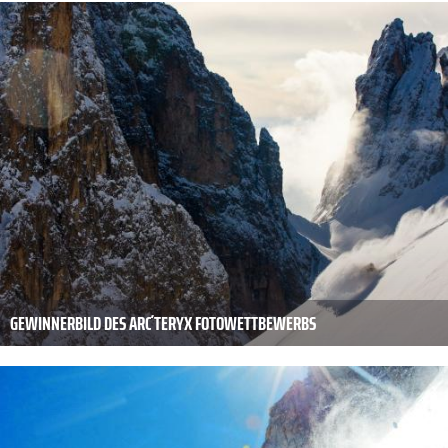
GEWINNERBILD DES ARC´TERYX FOTOWETTBEWERBS