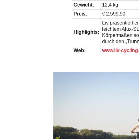
Gewicht:
12,4 kg
Preis:
€ 2.599,90
Liv präsentiert 
leichtem Alux-SL
Highlights:
Körpermaßen sow
durch den „Trun
Web:
www.liv-cycling