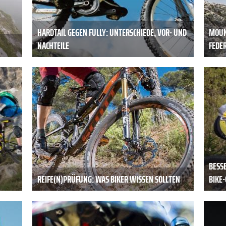
HARDTAIL GEGEN FULLY: UNTERSCHIEDE, VOR- UND
MOUN
NACHTEILE
FEDE
BESSE
REIFE(N)PRÜFUNG: WAS BIKER WISSEN SOLLTEN
BIKE-