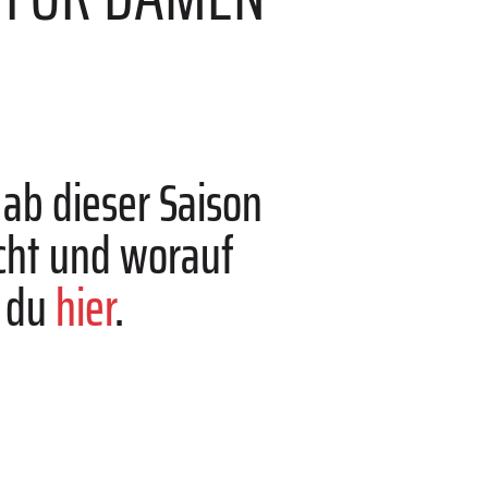
ab dieser Saison
cht und worauf
t du
hier
.