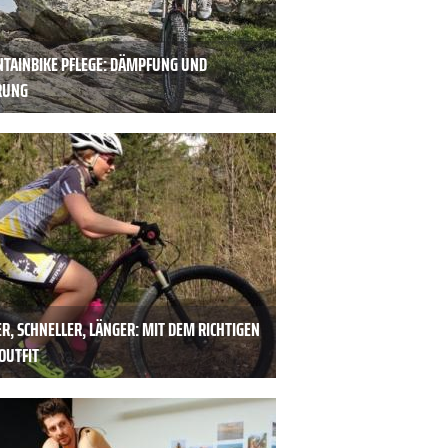
TAINBIKE PFLEGE: DÄMPFUNG UND
RUNG
R, SCHNELLER, LÄNGER: MIT DEM RICHTIGEN
OUTFIT