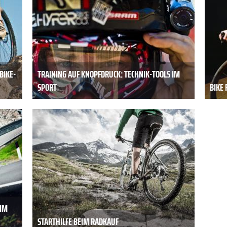
BIKE-
TRAINING AUF KNOPFDRUCK: TECHNIK-TOOLS IM
SPORT
BIKE 
 IM
STARTHILFE BEIM RADKAUF