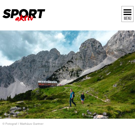
MENÜ
© Fotograf
/
Mathäus Gartner