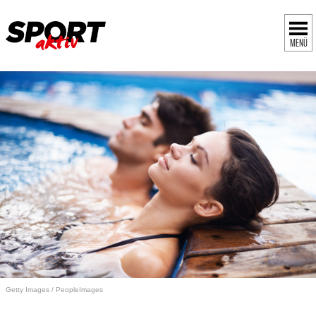
MENÜ
Getty Images / PeopleImages