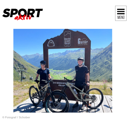
MENÜ
© Fotograf
/
Schober