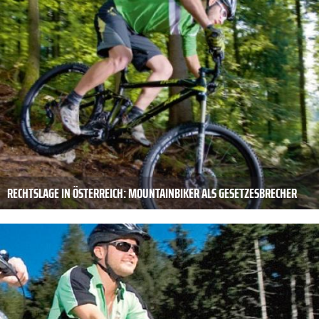
RECHTSLAGE IN ÖSTERREICH: MOUNTAINBIKER ALS GESETZESBRECHER