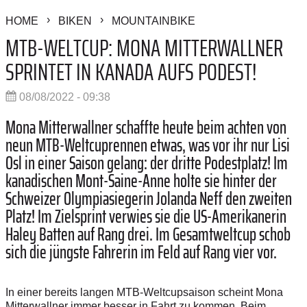
HOME
BIKEN
MOUNTAINBIKE
MTB-WELTCUP: MONA MITTERWALLNER
SPRINTET IN KANADA AUFS PODEST!
08/08/2022 - 09:38
Mona Mitterwallner schaffte heute beim achten von
neun MTB-Weltcuprennen etwas, was vor ihr nur Lisi
Osl in einer Saison gelang: der dritte Podestplatz! Im
kanadischen Mont-Saine-Anne holte sie hinter der
Schweizer Olympiasiegerin Jolanda Neff den zweiten
Platz! Im Zielsprint verwies sie die US-Amerikanerin
Haley Batten auf Rang drei. Im Gesamtweltcup schob
sich die jüngste Fahrerin im Feld auf Rang vier vor.
In einer bereits langen MTB-Weltcupsaison scheint Mona
Mitterwallner immer besser in Fahrt zu kommen. Beim