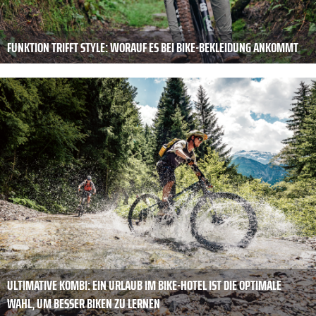
FUNKTION TRIFFT STYLE: ­WORAUF ES BEI BIKE-­BEKLEIDUNG ANKOMMT
ULTIMATIVE KOMBI: EIN URLAUB IM BIKE-HOTEL IST DIE OPTIMALE
WAHL, UM BESSER BIKEN ZU LERNEN