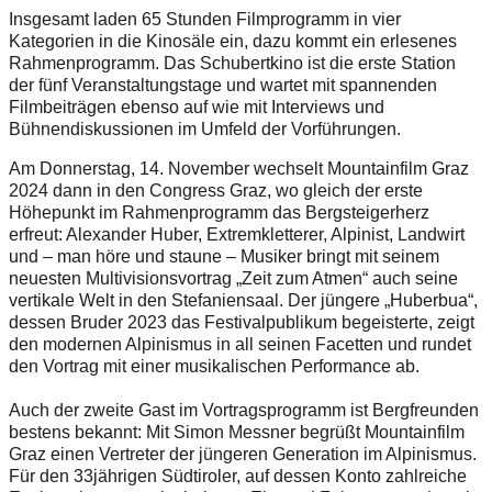
Insgesamt laden 65 Stunden Filmprogramm in vier
Kategorien in die Kinosäle ein, dazu kommt ein erlesenes
Rahmenprogramm. Das Schubertkino ist die erste Station
der fünf Veranstaltungstage und wartet mit spannenden
Filmbeiträgen ebenso auf wie mit Interviews und
Bühnendiskussionen im Umfeld der Vorführungen.
Am Donnerstag, 14. November wechselt Mountainfilm Graz
2024 dann in den Congress Graz, wo gleich der erste
Höhepunkt im Rahmenprogramm das Bergsteigerherz
erfreut: Alexander Huber, Extremkletterer, Alpinist, Landwirt
und – man höre und staune – Musiker bringt mit seinem
neuesten Multivisionsvortrag „Zeit zum Atmen“ auch seine
vertikale Welt in den Stefaniensaal. Der jüngere „Huberbua“,
dessen Bruder 2023 das Festivalpublikum begeisterte, zeigt
den modernen Alpinismus in all seinen Facetten und rundet
den Vortrag mit einer musikalischen Performance ab.
Auch der zweite Gast im Vortragsprogramm ist Bergfreunden
bestens bekannt: Mit Simon Messner begrüßt Mountainfilm
Graz einen Vertreter der jüngeren Generation im Alpinismus.
Für den 33jährigen Südtiroler, auf dessen Konto zahlreiche