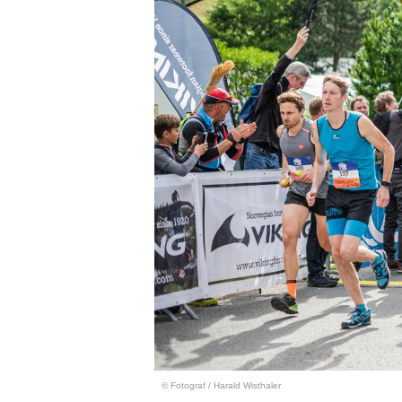
© Fotograf
/
Harald Wisthaler