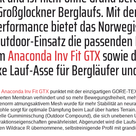
roßglockner Berglaufs. Mit de
erformance bietet das Norwe
Outdoor-Einsatz die passenden
em
Anaconda Inv Fit GTX
sowie d
ke Lauf-Asse für Bergläufer un
e
Anaconda Inv Fit GTX
punktet mit der
einzigartigen GORE-TEX 
ierten Membran verhindert und so mehr Bewegungsfreiheit, mehr 
 enorm atmungsaktivem Mesh wurde für mehr Stabilität an neura
e sorgt für optimale Dämpfung beim Lauf über hartes Terrain.
zielle Gummimischung (Outdoor Compound), die sich unebenen 
aktionseigenschaften gewährleistet. Abgerundet wird die Laufso
en Wildrace R übernommene, selbstreinigende Profil mit grand