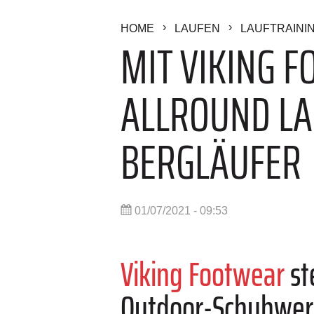
HOME
LAUFEN
LAUFTRAINI
MIT VIKING F
ALLROUND LA
BERGLÄUFER
01/07/2021 - 09:53
Viking Footwear
st
Outdoor-Schuhwerk 