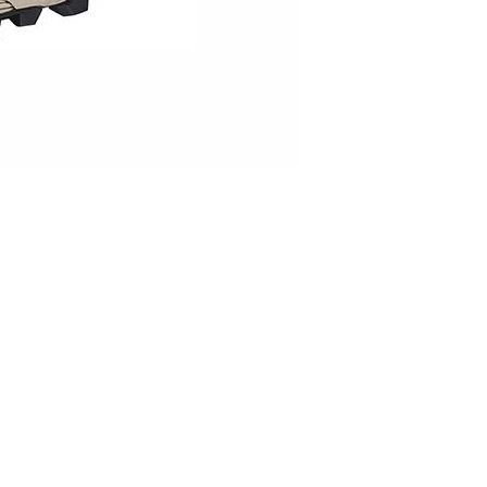
Cerra Speed GTX
© Hersteller
/
Viking Footwear