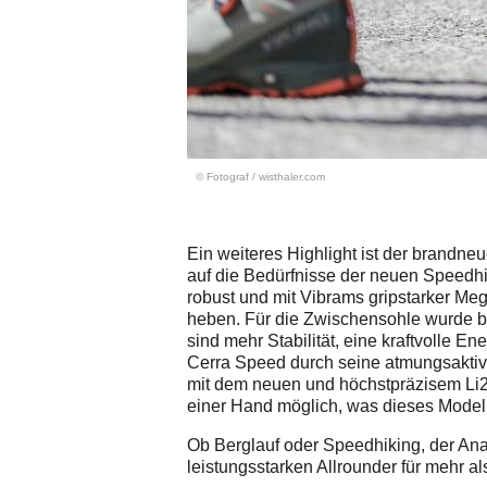
© Fotograf
/
wisthaler.com
Ein weiteres Highlight ist der
brandneue
auf die Bedürfnisse der neuen Speedhi
robust und mit Vibrams gripstarker
Mega
heben. Für die Zwischensohle wurde b
sind mehr Stabilität, eine kraftvolle 
Cerra Speed durch seine atmungsakt
mit dem neuen und höchstpräzisem Li2 B
einer Hand möglich, was dieses Modell
Ob Berglauf oder Speedhiking, der An
leistungsstarken Allrounder für mehr al