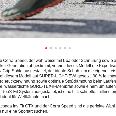
 Cerra Speed, der wahlweise mit Boa oder Schnürung sowie als M
ker-Generation abgestimmt, vereint dieses Modell die Expertis
Grip-Sohle ausgestattet, der ideale Schuh, um die
eigene Leis
ei diesem Modell auf
SUPER-LIGHT-EVA gesetzt. 30 % leichter
Energierückgewinnung sowie optimale Stoßdämpfung beim Laufen ga
ive, wasserdichte GORE-TEX®-Membran sowie einem umlaufen
oa® Fit System ausgestattet, ist eine blitzschnelle, millimet
 ideal für Wettkämpfe macht.
aconda Inv Fit GTX und der Cerra Speed sind die
perfekte Wahl 
s nur eine Sportart suchen.