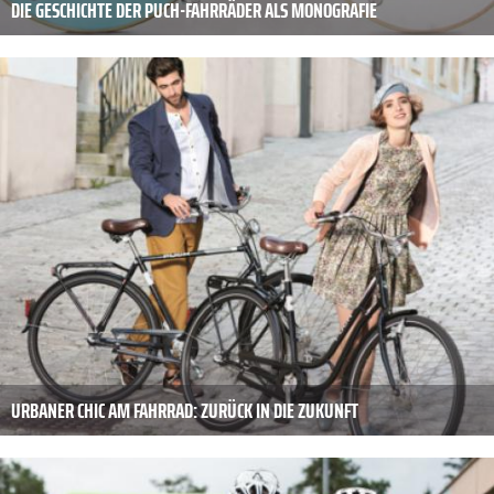
DIE GESCHICHTE DER PUCH-FAHRRÄDER ALS MONOGRAFIE
URBANER CHIC AM FAHRRAD: ZURÜCK IN DIE ZUKUNFT