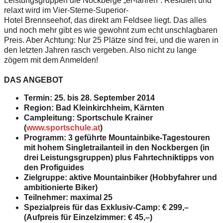
Leistungsgruppen die Nockberge „er-fahren“. Residiert und
relaxt wird im Vier-Sterne-Superior-
Hotel Brennseehof, das direkt am Feldsee liegt. Das alles
und noch mehr gibt es wie gewohnt zum echt unschlagbaren
Preis. Aber Achtung: Nur 25 Plätze sind frei, und die waren in
den letzten Jahren rasch vergeben. Also nicht zu lange
zögern mit dem Anmelden!
DAS ANGEBOT
Termin: 25. bis 28. September 2014
Region: Bad Kleinkirchheim, Kärnten
Campleitung: Sportschule Krainer
(
www.sportschule.at
)
Programm:
3 geführte Mountainbike-Tagestouren
mit
hohem Singletrailanteil in den Nockbergen
(in
drei Leistungsgruppen) plus
Fahrtechniktipps von
den Profiguides
Zielgruppe: aktive Mountainbiker (Hobbyfahrer
und
ambitionierte Biker)
Teilnehmer: maximal 25
Spezialpreis für das Exklusiv-Camp:
€ 299,–
(Aufpreis für Einzelzimmer: € 45,–)