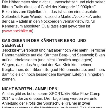
Die Höhenmeter sind nicht zu unterschätzen und nicht selten
führen Trails direkt auf Gipfel der Kategorie "2.000plus".
Biken bis zum Gipfelkreuz – das ist schon eine absolute
Seltenheit. Kein Wunder, dass die Marke „Nockbike“, unter
der das Radeln in den Nockbergen vermarktet wird, für
Kenner zum absoluten Qualitätssiegel geworden ist
(
www.nockbike.at
).
GAS GEBEN IN DER KÄRNTNER BERG- UND
SEENWELT
„Nockbike“ verspricht und hält aber noch viel mehr: Herrliche
Panoramablicke auf die Kärntner Berg- und Seenwelt; Biken
auf naturbelassenen (und nicht künstlich angelegten)
Wegen; dazu das Angebot der Bad Kleinkirchheimer
Bergbahnen, den Bikern Bergauf-Höhenmeter abzunehmen,
damit die sich noch besser dem flowigen Erlebnis hingeben
können.
NICHT WARTEN - ANMELDEN!
All das gibt es bei unserem SPORTaktiv-Bike-Flow-Camp
2014 wieder zu erleben. Drei Tage lang werden wir unter
Anleitung der Profis der Sportschule Krainer in zwei