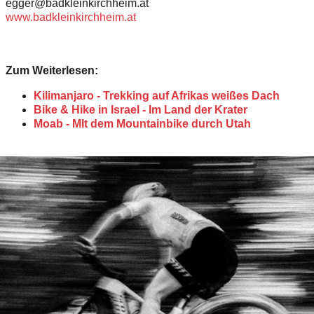
egger@badkleinkirchheim.at
www.badkleinkirchheim.at
Zum Weiterlesen:
Kilimanjaro - Trekking auf Afrikas weißes Dach
Bike & Hike in Israel - Im Land der Krater
Moab - MIt dem Mountainbike durch Utah