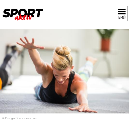
MENÜ
© Fotograf
/
nbcnews.com