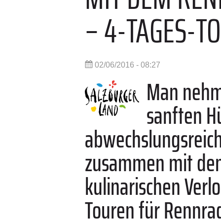
– 4-TAGES-T
02/06/2016 - 08:27
Man nehme
sanften H
abwechslungsreich
zusammen mit dem 
kulinarischen Verl
Touren für Rennra