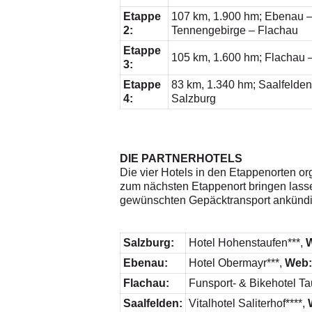
Etappe
107 km, 1.900 hm; Ebenau –
2:
Tennengebirge – Flachau
Etappe
105 km, 1.600 hm; Flachau –
3:
Etappe
83 km, 1.340 hm; Saalfelden
4:
Salzburg
DIE PARTNERHOTELS
Die vier Hotels in den Etappenorten o
zum nächsten Etappenort bringen lassen
gewünschten Gepäcktransport ankündige
Salzburg:
Hotel Hohenstaufen***,
Ebenau:
Hotel Obermayr***,
Web
Flachau:
Funsport- & Bikehotel Ta
Saalfelden:
Vitalhotel Saliterhof****,