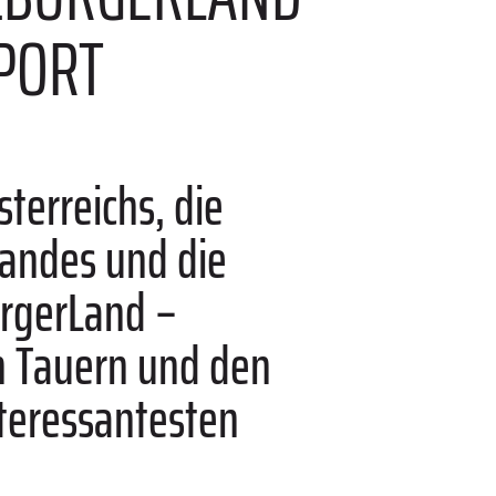
PORT
terreichs, die
landes und die
rgerLand –
n Tauern und den
nteressantesten