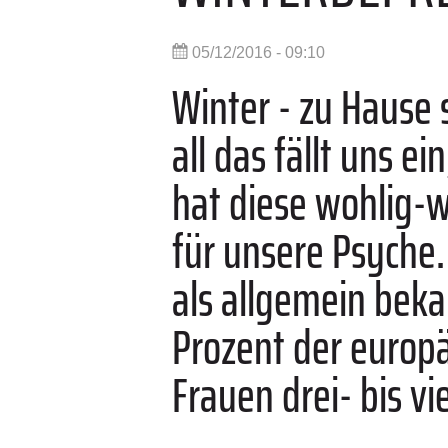
05/12/2016 - 09:10
Winter - zu Hause s
all das fällt uns e
hat diese wohlig-w
für unsere Psyche.
als allgemein beka
Prozent der europ
Frauen drei- bis v