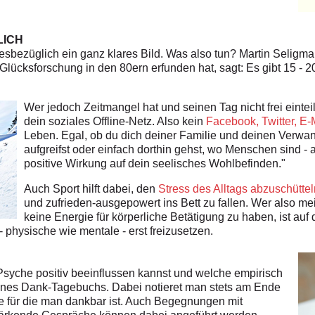
LICH
sbezüglich ein ganz klares Bild. Was also tun? Martin Seligman
Glücksforschung in den 80ern erfunden hat, sagt: Es gibt 15 - 
Wer jedoch Zeitmangel hat und seinen Tag nicht frei einte
dein soziales Offline-Netz. Also kein
Facebook, Twitter, E-
Leben. Egal, ob du dich deiner Familie und deinen Verw
aufgreifst oder einfach dorthin gehst, wo Menschen sind - a
positive Wirkung auf dein seelisches Wohlbefinden."
Auch Sport hilft dabei, den
Stress des Alltags abzuschüttel
und zufrieden-ausgepowert ins Bett zu fallen. Wer also mei
keine Energie für körperliche Betätigung zu haben, ist auf
 physische wie mentale - erst freizusetzen.
 Psyche positiv beeinflussen kannst und welche empirisch
 eines Dank-Tagebuchs. Dabei notieret man stets am Ende
e für die man dankbar ist. Auch Begegnungen mit