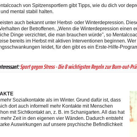
talcoach von Spitzensportlern gibt Tipps, wie du dich vor dep
und mental stabil halten.
 meisten auch bekannt unter Herbst- oder Winterdepression. Die
Verhalten der Betroffenen. „Wenn die Winterdepression einen er
che Dinge verzichtet, die man brauchen würde", so Mentalcoac
weise bereits im Herbst mit aktiven Interventionen beginnen. Wer
gsschwankungen leidet, für den gibt es ein Erste-Hilfe-Progra
nteressant:
Sport gegen Stress - Die 8 wichtigsten Regeln zur Burn-out-Pr
TAKTE
ehr Sozialkontakte als im Winter. Grund dafür ist, dass
sich dort auch informell mehr Kontakte mit Menschen
chon mit Sichtkontakt an, z. B. im Schanigarten. All das hat
l mehr Zeit in den eigenen vier Wänden. Dadurch entsteht
tarke Auswirkungen auf unsere psychische Befindlichkeit