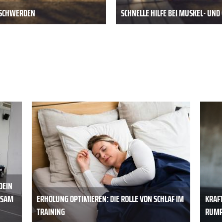
BESCHWERDEN
SCHNELLE HILFE BEI MUSKEL- UN
DEIN
AM M
ERHOLUNG OPTIMIEREN: DIE ROLLE VON SCHLAF IM
KRAF
TRAINING
RUMP