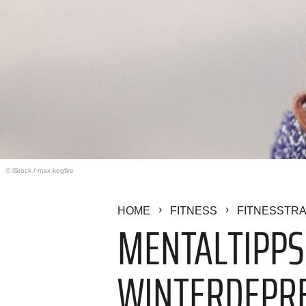
© iStock
/
max-kegfire
HOME
FITNESS
FITNESSTRA
MENTALTIPPS
WINTERDEPR