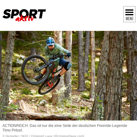
MENÜ
ACTIONREICH. Das ist nur die eine Seite der deutschen Freeride-Legende
Timo Pritzel.
© Hersteller
/
NOX / Christoph Laue (@christophlaue.com)