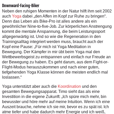
Downward-Facing-Biker
Neben den ruhigen Momenten in der Natur hilft ihm seit 2002
auch
Yoga
dabei „den Affen im Kopf zur Ruhe zu bringen“.
Denn das Leben als Bike-Pro ist alles andere als ein
gewöhnlicher Nine-to-five-Job. Zur körperlichen Anstrengung
kommt die mentale Anspannung, die beim Leistungssport
allgegenwärtig ist. Und so wie die Regeneration in den
Trainingsalltag integriert werden muss, braucht auch der
Kopf eine Pause: „Für mich ist Yoga Meditation in
Bewegung. Der Kämpfer in mir übt beim Yoga mal den
Wettbewerbsgeist zu entspannen und einfach nur Freude an
der Bewegung zu haben. Es geht darum, aus dem Fight-or-
Flight-Modus herauszukommen und nach einer guten,
tiefgehenden Yoga Klasse können die meisten endlich mal
loslassen.“
Yoga unterstützt aber auch die
Koordination
und den
gesamten Bewegungsapparat. Timo sieht das als eine
Investition in die eigene Zukunft: „Ich spüre mich mehr, bin
bewusster und höre mehr auf meine Intuition. Wenn ich eine
Auszeit brauche, nehme ich sie mir, bevor es zu spät ist. Ich
atme tiefer und habe dadurch mehr Energie und ich weiß,