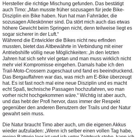
Hersteller die richtige Mischung gefunden. Das bestätigt
auch Timo: „Man musste früher sozusagen für jede Bike-
Disziplin ein Bike haben. Nun hat man Fahrräder, die
sozusagen Alleskönner sind. Da stört mich auch das etwas
höhere Gewicht beim Springen nicht, denn teilweise liegt es
sogar sicherer in der Luft.“
Während die Entwickler die ­Bikes nicht neu erfinden
mussten, bietet das Altbewährte in Verbindung mit einer
Antriebshilfe völlig neue Möglichkeiten: „In den letzten
Jahren hat sich sehr viel getan und man muss wirklich nicht
mehr viel Kompromisse eingehen. Damals habe ich den
Trail-Moto-Crossern zugeschaut und fand es beeindruckend.
Das Bergauffahren war das, was mich am E-Bike überzeugt
hat. Es ist fast noch mal eine neue Disziplin und es macht
echt Spaß, technische Passagen hochzufahren, wo man
vorher nicht hochgekommen wäre.“ Wichtig ist aber auch,
und das hebt der Profi hervor, dass immer der Respekt
gegenüber den anderen Benutzern der Trails und der Natur
gewahrt sein muss.
Die Natur braucht Timo aber auch, um die eigenen Akkus
wieder aufzuladen: „Wenn ich selber einen vollen Tag habe,
meine Batterie leer ist und ich unter Zeitdruck stehe, kann ich