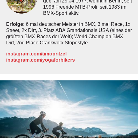
geb. am 29.04.1977, wohnt in Berlin, seit
1996 Freeride MTB-Profi, seit 1983 im
BMX-Sport aktiv.
Erfolge:
6 mal deutscher Meister in BMX, 3 mal Race, 1x
Street, 2x Dirt, 3. Platz ABA Grandationals USA (eines der
größten BMX-Races der Welt); World Champion BMX
Dirt, 2nd Place Crankworx Slopestyle
instagram.com/timopritzel
instagram.com/yogaforbikers