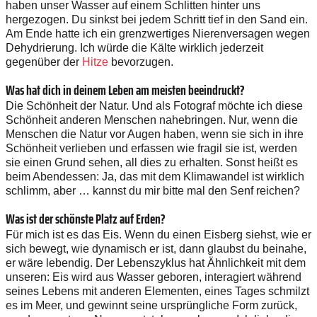
haben unser Wasser auf einem Schlitten hinter uns
hergezogen. Du sinkst bei jedem Schritt tief in den Sand ein.
Am Ende hatte ich ein grenzwertiges Nierenversagen wegen
Dehydrierung. Ich würde die Kälte wirklich jederzeit
gegenüber der
Hitze
bevorzugen.
Was hat dich in deinem Leben am meisten beeindruckt?
Die Schönheit der Natur. Und als Fotograf möchte ich diese
Schönheit anderen Menschen nahebringen. Nur, wenn die
Menschen die Natur vor Augen haben, wenn sie sich in ihre
Schönheit verlieben und erfassen wie fragil sie ist, werden
sie einen Grund sehen, all dies zu erhalten. Sonst heißt es
beim Abendessen: Ja, das mit dem Klimawandel ist wirklich
schlimm, aber … kannst du mir bitte mal den Senf reichen?
Was ist der schönste Platz auf Erden?
Für mich ist es das Eis. Wenn du einen Eisberg siehst, wie er
sich bewegt, wie dynamisch er ist, dann glaubst du beinahe,
er wäre lebendig. Der Lebenszyklus hat Ähnlichkeit mit dem
unseren: Eis wird aus Wasser geboren, interagiert während
seines Lebens mit anderen Elementen, eines Tages schmilzt
es im Meer, und gewinnt seine ursprüngliche Form zurück,