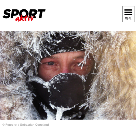
MENÜ
© Fotograf
/
Sebastian Copeland