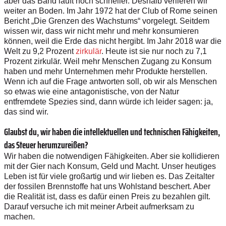
aber das Band läuft noch schneller. Deshalb verlieren wir
weiter an Boden. Im Jahr 1972 hat der Club of Rome seinen
Bericht „Die Grenzen des Wachstums“ vorgelegt. Seitdem
wissen wir, dass wir nicht mehr und mehr konsumieren
können, weil die Erde das nicht hergibt. Im Jahr 2018 war die
Welt zu 9,2 Prozent
zirkulär
. Heute ist sie nur noch zu 7,1
Prozent zirkulär. Weil mehr Menschen Zugang zu Konsum
haben und mehr Unternehmen mehr Produkte herstellen.
Wenn ich auf die Frage antworten soll, ob wir als Menschen
so etwas wie eine antagonistische, von der Natur
entfremdete Spezies sind, dann würde ich leider sagen: ja,
das sind wir.
Glaubst du, wir haben die intellektuellen und technischen Fähigkeiten,
das Steuer herumzureißen?
Wir haben die notwendigen Fähigkeiten. Aber sie kollidieren
mit der Gier nach Konsum, Geld und Macht. Unser heutiges
Leben ist für viele großartig und wir lieben es. Das Zeitalter
der fossilen Brennstoffe hat uns Wohlstand beschert. Aber
die Realität ist, dass es dafür einen Preis zu bezahlen gilt.
Darauf versuche ich mit meiner Arbeit aufmerksam zu
machen.