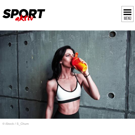
MENÜ
© iStock
/
S_Chum