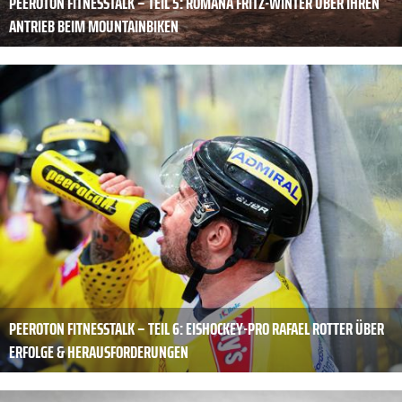
PEEROTON FITNESSTALK – TEIL 5: ROMANA FRITZ-WINTER ÜBER IHREN
ANTRIEB BEIM MOUNTAINBIKEN
PEEROTON FITNESSTALK – TEIL 6: EISHOCKEY-PRO RAFAEL ROTTER ÜBER
ERFOLGE & HERAUSFORDERUNGEN