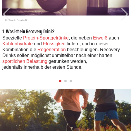
© iStock
/
naito8
1. Was ist ein Recovery Drink?
Spezielle
Protein-Sportgetränke
, die neben
Eiweiß
auch
Kohlenhydrate
und
Flüssigkeit
liefern, und in dieser
Kombination die
Regeneration
beschleunigen. Recovery
Drinks sollen möglichst unmittelbar nach einer harten
sportlichen Belastung
getrunken werden,
jedenfalls innerhalb der ersten Stunde.