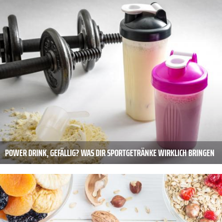
POWER DRINK, GEFÄLLIG? WAS DIR SPORTGETRÄNKE WIRKLICH BRINGEN