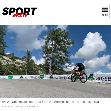
MENÜ
Am 21. September findet das 5. Einzel-Bergzeitfahren auf den Loser statt!
© Fotograf
/
Gregor Lindpointner