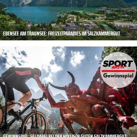
EBENSEE AM TRAUNSEE: FREIZEITPARADIES IM SALZKAMMERGUT
GEWINNSPIEL: SEI DABEI BEI DER HÖLLISCH GUTEN SALZKAMMERGUT