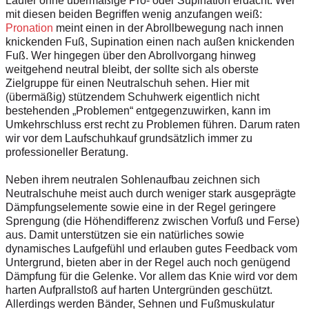
Läufer ohne übermäßige Pro- oder Supination erdacht. Wer
mit diesen beiden Begriffen wenig anzufangen weiß:
Pronation
meint einen in der Abrollbewegung nach innen
knickenden Fuß, Supination einen nach außen knickenden
Fuß. Wer hingegen über den Abrollvorgang hinweg
weitgehend neutral bleibt, der sollte sich als oberste
Zielgruppe für einen Neutralschuh sehen. Hier mit
(übermäßig) stützendem Schuhwerk eigentlich nicht
bestehenden „Problemen“ entgegenzuwirken, kann im
Umkehrschluss erst recht zu Problemen führen. Darum raten
wir vor dem Laufschuhkauf grundsätzlich immer zu
professioneller Beratung.
Neben ihrem neutralen Sohlenaufbau zeichnen sich
Neutralschuhe meist auch durch weniger stark ausgeprägte
Dämpfungselemente sowie eine in der Regel geringere
Sprengung (die Höhendifferenz zwischen Vorfuß und Ferse)
aus. Damit unterstützen sie ein natürliches sowie
dynamisches Laufgefühl und erlauben gutes Feedback vom
Untergrund, bieten aber in der Regel auch noch genügend
Dämpfung für die Gelenke. Vor allem das Knie wird vor dem
harten Aufprallstoß auf harten Untergründen geschützt.
Allerdings werden Bänder, Sehnen und Fußmuskulatur