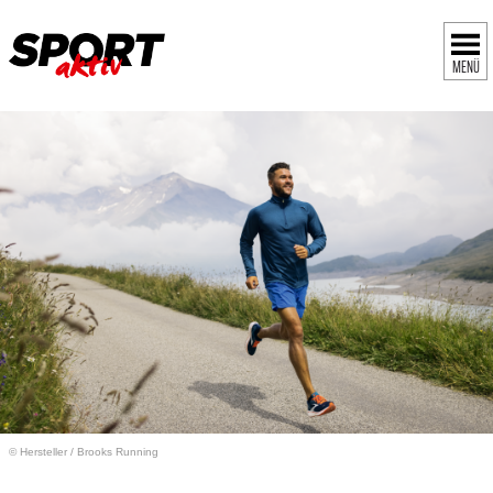
MENÜ
© Hersteller
/
Brooks Running