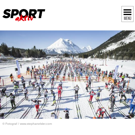
MENÜ
© Fotograf
/
www.stephanelsler.com